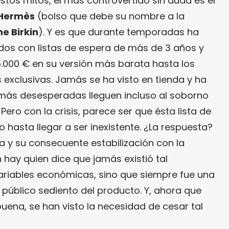
stos mitos, el más controvertido sin duda es el
Hermès
(bolso que debe su nombre a la
e Birkin
). Y es que durante temporadas ha
dos con listas de espera de más de 3 años y
6.000 € en su versión más barata hasta los
 exclusivas. Jamás se ha visto en tienda y ha
 más desesperadas lleguen incluso al soborno
Pero con la crisis, parece ser que ésta lista de
o hasta llegar a ser inexistente. ¿La respuesta?
 y su consecuente estabilización con la
hay quien dice que jamás existió tal
variables económicas, sino que siempre fue una
 público sediento del producto. Y, ahora que
uena, se han visto la necesidad de cesar tal