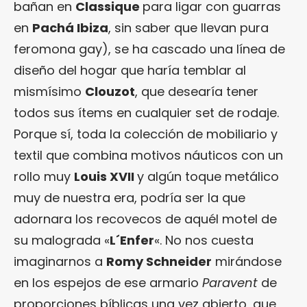
bañan en
Classique
para ligar con guarras
en
Pachá Ibiza
, sin saber que llevan pura
feromona gay), se ha cascado una línea de
diseño del hogar que haría temblar al
mismísimo
Clouzot
, que desearía tener
todos sus ítems en cualquier set de rodaje.
Porque sí, toda la colección de mobiliario y
textil que combina motivos náuticos con un
rollo muy
Louis XVII
y algún toque metálico
muy de nuestra era, podría ser la que
adornara los recovecos de aquél motel de
su malograda «
L´Enfer
«. No nos cuesta
imaginarnos a
Romy Schneider
mirándose
en los espejos de ese armario
Paravent
de
proporciones bíblicas una vez abierto, que