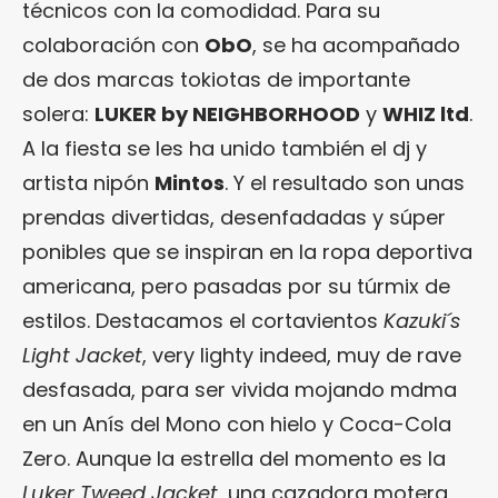
técnicos con la comodidad. Para su
colaboración con
ObO
, se ha acompañado
de dos marcas tokiotas de importante
solera:
LUKER by NEIGHBORHOOD
y
WHIZ ltd
.
A la fiesta se les ha unido también el dj y
artista nipón
Mintos
. Y el resultado son unas
prendas divertidas, desenfadadas y súper
ponibles que se inspiran en la ropa deportiva
americana, pero pasadas por su túrmix de
estilos. Destacamos el cortavientos
Kazuki´s
Light Jacket
, very lighty indeed, muy de rave
desfasada, para ser vivida mojando mdma
en un Anís del Mono con hielo y Coca-Cola
Zero. Aunque la estrella del momento es la
Luker Tweed Jacket
, una cazadora motera