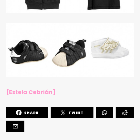
[Estela Cebrián]
SHARE
TWEET