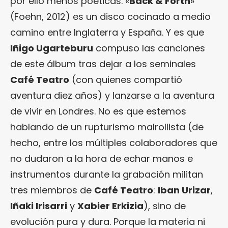
por ello menos poéticas. «
Back & Forth
»
(Foehn, 2012) es un disco cocinado a medio
camino entre Inglaterra y España. Y es que
Iñigo Ugarteburu
compuso las canciones
de este álbum tras dejar a los seminales
Café Teatro
(con quienes compartió
aventura diez años) y lanzarse a la aventura
de vivir en Londres. No es que estemos
hablando de un rupturismo malrollista (de
hecho, entre los múltiples colaboradores que
no dudaron a la hora de echar manos e
instrumentos durante la grabación militan
tres miembros de
Café Teatro
:
Iban Urizar
,
Iñaki Irisarri
y
Xabier Erkizia
), sino de
evolución pura y dura. Porque la materia ni