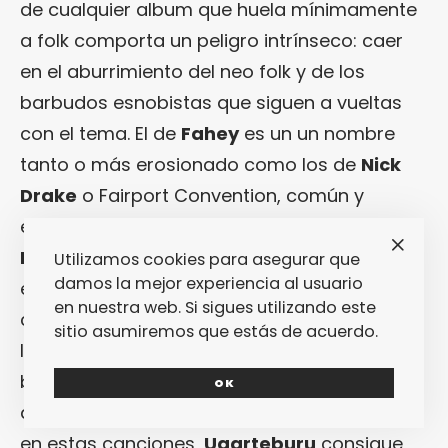
de cualquier album que huela mínimamente
a folk comporta un peligro intrínseco: caer
en el aburrimiento del neo folk y de los
barbudos esnobistas que siguen a vueltas
con el tema. El de
Fahey
es un un nombre
tanto o más erosionado como los de
Nick
Drake
o Fairport Convention, común y
erróneamente empleados en pack. «
Back &
Forth
«, sin embargo, debería ser el disco a
Utilizamos cookies para asegurar que
damos la mejor experiencia al usuario
estampar en la frente de aquellos que
en nuestra web. Si sigues utilizando este
comenten este error para dejar bien claras
sitio asumiremos que estás de acuerdo.
las diferencias entra las emociones
brumosas de
Drake
, las visiones pastorales
OK
de
Fairport Convention
y lo que nos ocupa:
en estas canciones,
Ugarteburu
consigue