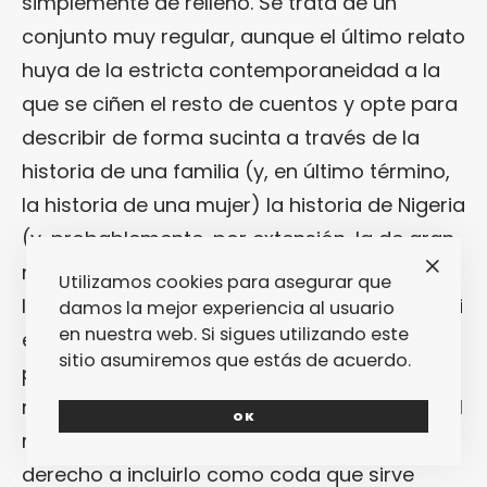
simplemente de relleno. Se trata de un
conjunto muy regular, aunque el último relato
huya de la estricta contemporaneidad a la
que se ciñen el resto de cuentos y opte para
describir de forma sucinta a través de la
historia de una familia (y, en último término,
la historia de una mujer) la historia de Nigeria
(y, probablemente, por extensión, la de gran
mayoría de países africanos) a partir de la
Utilizamos cookies para asegurar que
llegada del hombre blanco. Es difícil decidir si
damos la mejor experiencia al usuario
en nuestra web. Si sigues utilizando este
este relato encaja o no en el conjunto,
sitio asumiremos que estás de acuerdo.
porque si bien es cierto que temáticamente
representa una nota discordante respecto al
OK
resto, por otra parte la autora tiene todo el
derecho a incluirlo como coda que sirve