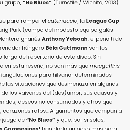
su grupo,
“
No Blues
”
(Turnstile / Wichita, 2013).
que para romper el
catenaccio
, la
League Cup
urig Park (campo del modesto equipo galés
delantero ghanés
Anthony Yeboah
, el penalti de
ntrenador húngaro
Béla Guttmann
son los
largo del repertorio de este disco. Sin
de en esta reseña, no son más que
macguffins
triangulaciones para hilvanar determinados
 de las situaciones que desmenuza en algunas
 de los vaivenes del (des)amor, sus causas y
venidas, deseos no consumados y otros que
se, corazones rotos… Argumentos que campan a
e juego de
“No Blues”
y que, por sí solos,
s Campesinos!
han dado un paso más para