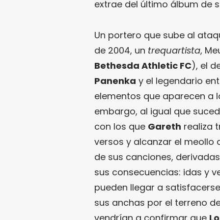
extrae del último álbum de 
Un portero que sube al ata
de 2004, un
trequartista
, Me
Bethesda Athletic FC
), el 
Panenka
y el legendario e
elementos que aparecen a lo 
embargo, al igual que suce
con los que
Gareth
realiza 
versos y alcanzar el meollo
de sus canciones, derivadas
sus consecuencias: idas y 
pueden llegar a satisfacer
sus anchas por el terreno d
vendrían a confirmar que
Lo