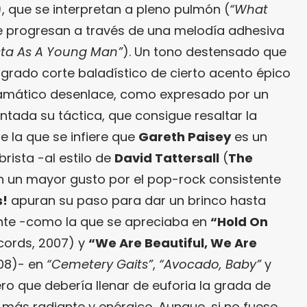
), que se interpretan a pleno pulmón (
“What
e progresan a través de una melodía adhesiva
ista As A Young Man”
). Un tono destensado que
logrado corte baladístico de cierto acento épico
amático desenlace, como expresado por un
entada su táctica, que consigue resaltar la
e la que se infiere que
Gareth Paisey
es un
ista -al estilo de
David Tattersall
(
The
n un mayor gusto por el pop-rock consistente
s!
apuran su paso para dar un brinco hasta
nte -como la que se apreciaba en
“
Hold On
ords, 2007) y
“
We Are Beautiful, We Are
008)- en
“Cemetery Gaits”
,
“Avocado, Baby”
y
rero que debería llenar de euforia la grada de
 más radiante y enérgico. Aunque, si no fuese