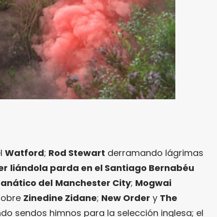
el
Watford
;
Rod Stewart
derramando lágrimas
er
liándola parda en el Santiago Bernabéu
fanático del
Manchester City
;
Mogwai
sobre
Zinedine Zidane
;
New Order
y
The
 sendos himnos para la selección inglesa; el