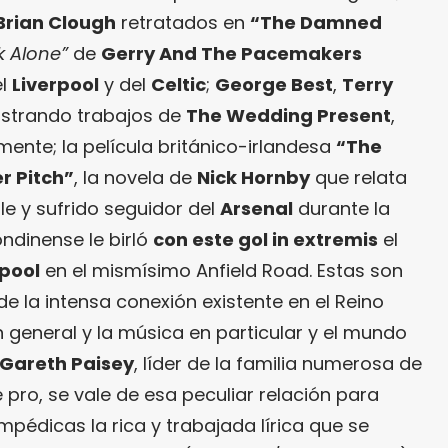
Brian Clough
retratados en
“The Damned
k Alone”
de
Gerry And The Pacemakers
el
Liverpool
y del
Celtic
;
George Best
,
Terry
ustrando trabajos de
The Wedding Present
,
mente; la película británico-irlandesa
“The
r Pitch”
, la novela de
Nick Hornby
que relata
le y sufrido seguidor del
Arsenal
durante la
ndinense le birló
con este gol in extremis
el
rpool
en el mismísimo Anfield Road. Estas son
 la intensa conexión existente en el Reino
n general y la música en particular y el mundo
Gareth Paisey
, líder de la familia numerosa de
 pro, se vale de esa peculiar relación para
mpédicas la rica y trabajada lírica que se