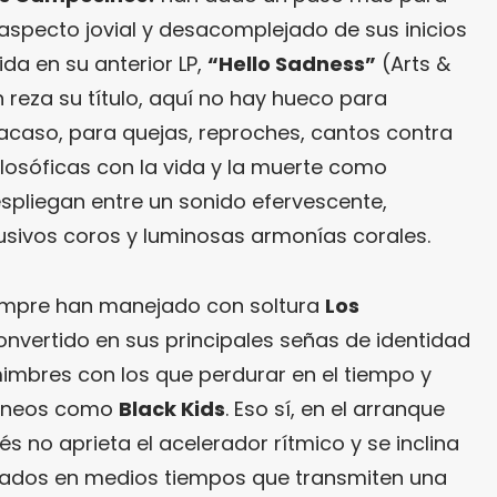
 aspecto jovial y desacomplejado de sus inicios
ida en su anterior LP,
“
Hello Sadness
”
(Arts &
n reza su título, aquí no hay hueco para
 acaso, para quejas, reproches, cantos contra
filosóficas con la vida y la muerte como
spliegan entre un sonido efervescente,
fusivos coros y luminosas armonías corales.
siempre han manejado con soltura
Los
onvertido en sus principales señas de identidad
 mimbres con los que perdurar en el tiempo y
táneos como
Black Kids
. Eso sí, en el arranque
és no aprieta el acelerador rítmico y se inclina
rtados en medios tiempos que transmiten una