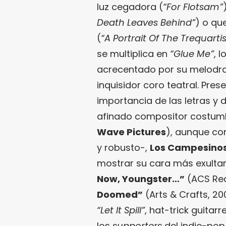
luz cegadora (
“For Flotsam”
Death Leaves
Behind”
) o qu
(
“A Portrait Of The Trequart
se multiplica en
“Glue Me”
, 
acrecentado por su melodr
inquisidor coro teatral. Pres
importancia de las letras y d
afinado compositor costumbr
Wave Pictures
), aunque co
y robusto-,
Los Campesino
mostrar su cara más exulta
Now, Youngster…
”
(ACS Rec
Doomed
”
(Arts & Crafts, 2
“Let It Spill”
, hat-trick guitar
los
supporters
del indie-pop