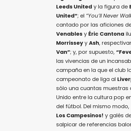
Leeds United
y la figura de
United”
; el
“You’ll Never Wal
cantado por las aficiones d
Venables
y
Éric
Cantona
il
Morrissey
y
Ash
, respectiva
Van”
; y, por supuesto,
“Feve
las vivencias de un incansab
campaña en la que el club lo
campeonato de liga al
Live
sólo una cuantas muestras de
Unido entre la cultura pop e
del fútbol. Del mismo modo,
Los Campesinos!
y galés de
salpicar de referencias balo