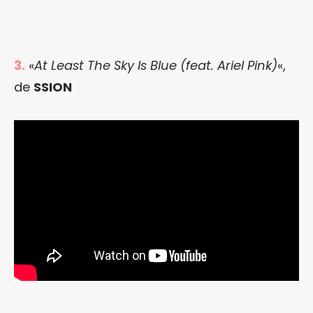
3.
«
At Least The Sky Is Blue (feat. Ariel Pink)
«,
de
SSION