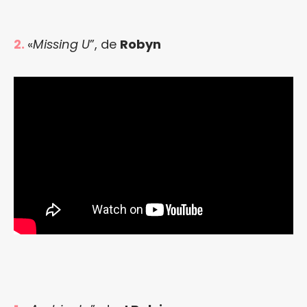
2.
«
Missing U
”, de
Robyn