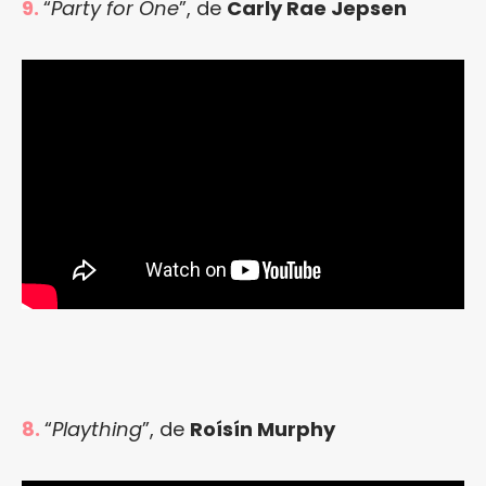
9.
“
Party for One
”, de
Carly Rae Jepsen
8.
“
Plaything
”, de
Roísín Murphy