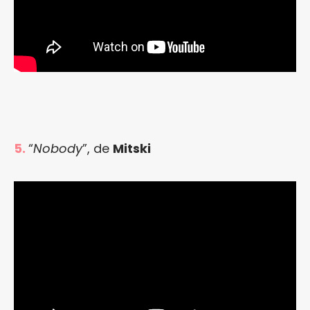
5.
“
Nobody
”, de
Mitski