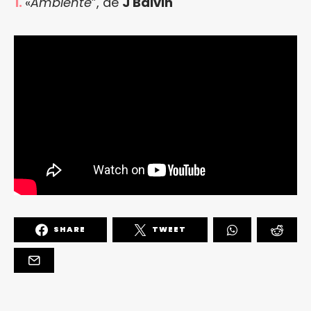
1.
«
Ambiente
”, de
J Balvin
SHARE
TWEET