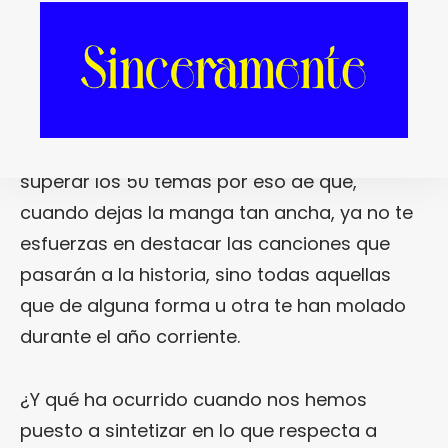
este ejercicio de síntesis ha sido el de las
mejores canciones del año (tanto
internacionales como nacionales)… Al fin y al
cabo, esta lista siempre había sido un
verdadero cajón de sastre que bien podía
superar los 50 temas por eso de que,
cuando dejas la manga tan ancha, ya no te
esfuerzas en destacar las canciones que
pasarán a la historia, sino todas aquellas
que de alguna forma u otra te han molado
durante el año corriente.
¿Y qué ha ocurrido cuando nos hemos
puesto a sintetizar en lo que respecta a