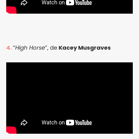
4.
“
High Horse
”, de
Kacey Musgraves