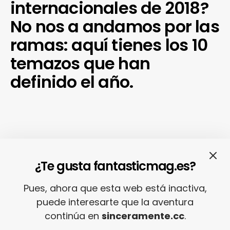
internacionales de 2018?
No nos a andamos por las
ramas: aquí tienes los 10
temazos que han
definido el año.
Ayer,
en esta editorial
, explicaba que las
¿Te gusta fantasticmag.es?
listas de lo mejor del año de
Fantastic
Mag
para este 2018 se iban a sintetizar en 10
Pues, ahora que esta web está inactiva,
entradas por cada una de las selecciones.
puede interesarte que la aventura
Sin excepciones. Y resulta que,
continúa en
sinceramente.cc
.
probablemente, el caso más doloroso de