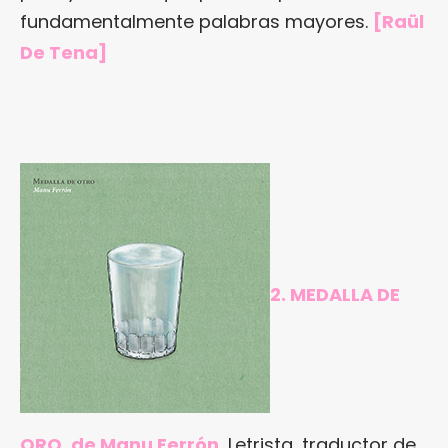
fundamentalmente palabras mayores.
[Raül
De Tena]
2. MEDALLA DE
ORO, de Manu Ferrón.
Letrista, traductor de