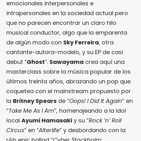
emocionales interpersonales e
intrapersonales en la sociedad actual pero
que no parecen encontrar un claro hilo
musical conductor, algo que la emparenta
de algún modo con
Sky Ferreira
, otra
cantante-autora-modelo, y su EP de casi
debut “
Ghost
”.
Sawayama
crea aquí una
masterclass sobre la música popular de los
últimos treinta años, abrazando un pop que
coquetea con el mainstream propuesto por
la
Britney Spears
de “
Oops! I Did It Again
” en
“
Take Me As I Am
”, homenajeando a la idol
local
Ayumi Hamasaki
y su “
Rock ‘n’ Roll
Circus
” en “
Alterlife
” y desbordando con la
r&b epic ballad “
Cyber Stockholm