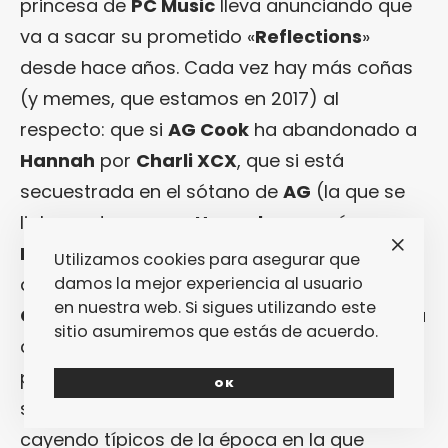
princesa de
PC Music
lleva anunciando que
va a sacar su prometido «
Reflections
»
desde hace años. Cada vez hay más coñas
(y memes, que estamos en 2017) al
respecto: que si
AG Cook
ha abandonado a
Hannah
por
Charli XCX
, que si está
secuestrada en el sótano de
AG
(la que se
liaba cada vez que
Hannah
aparecía en un
Instagram
stories de
AG Cook
). A mitades
Utilizamos cookies para asegurar que
de diciembre,
AG
produce «
Unlock It
» de
damos la mejor experiencia al usuario
en nuestra web. Si sigues utilizando este
Charli XCX
como adelanto a su mixtape, y la
sitio asumiremos que estás de acuerdo.
comunidad pecemusiquera se queda de
piedra y empiezan las especulaciones: no
OK
solo tiene los samples de moneditas
cayendo típicos de la época en la que