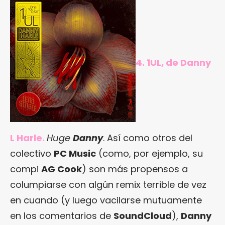
4. 1UL, de Danny
L Harle.
Huge
Danny
. Así como otros del
colectivo
PC Music
(como, por ejemplo, su
compi
AG Cook
) son más propensos a
columpiarse con algún remix terrible de vez
en cuando (y luego vacilarse mutuamente
en los comentarios de
SoundCloud
),
Danny