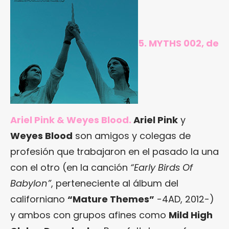
5. MYTHS 002, de
Ariel Pink & Weyes Blood.
Ariel Pink
y
Weyes Blood
son amigos y colegas de
profesión que trabajaron en el pasado la una
con el otro (en la canción
“Early Birds Of
Babylon”
, perteneciente al álbum del
californiano
“Mature Themes”
-4AD, 2012-)
y ambos con grupos afines como
Mild High