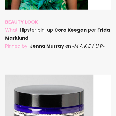
BEAUTY LOOK
What:
Hipster pin-up
Cora Keegan
por
Frida
Marklund
Pinned by:
Jenna Murray
en «
M A K E / U P
»