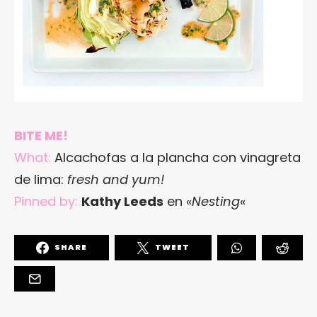
BITE ME!
What:
Alcachofas a la plancha con vinagreta
de lima:
fresh and yum!
Pinned by:
Kathy Leeds
en «
Nesting
«
SHARE
TWEET