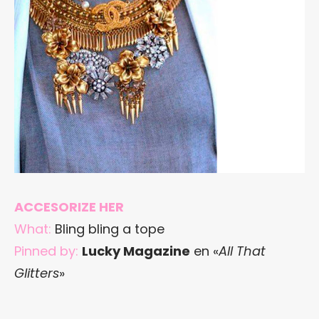
ACCESORIZE HER
What:
Bling bling a tope
Pinned by:
Lucky Magazine
en «
All That
Glitters
»