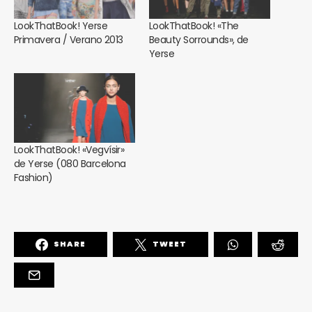
LookThatBook! Yerse
LookThatBook! «The
Primavera / Verano 2013
Beauty Sorrounds», de
Yerse
LookThatBook! «Vegvísir»
de Yerse (080 Barcelona
Fashion)
SHARE
TWEET