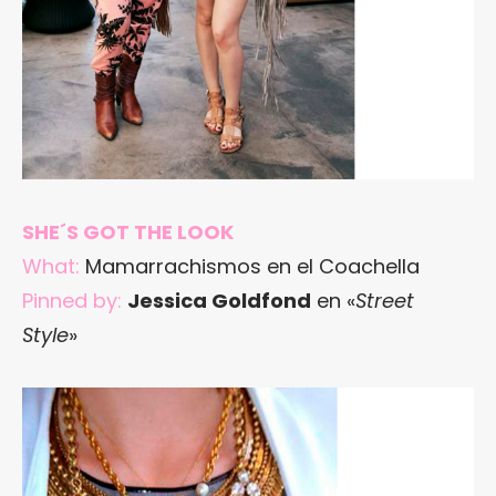
SHE´S GOT THE LOOK
What:
Mamarrachismos en el Coachella
Pinned by:
Jessica Goldfond
en «
Street
Style
»