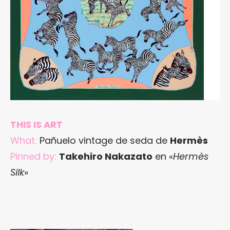
THIS IS ART
What:
Pañuelo vintage de seda de
Hermès
Pinned by:
Takehiro Nakazato
en «
Hermès
Silk
»