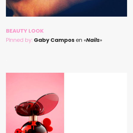
BEAUTY LOOK
Pinned by:
Gaby Campos
en «
Nails
»
.