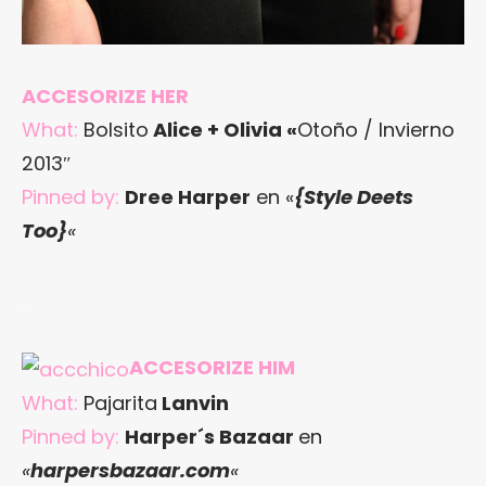
ACCESORIZE HER
What:
Bolsito
Alice + Olivia «
Otoño / Invierno
2013″
Pinned by:
Dree Harper
en «
{Style Deets
Too}
«
.
ACCESORIZE HIM
What:
Pajarita
Lanvin
Pinned by:
Harper´s Bazaar
en
«
harpersbazaar.com
«