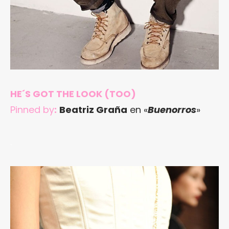
HE´S GOT THE LOOK (TOO)
Pinned by
:
Beatriz Graña
en «
Buenorros
»
.