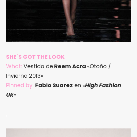
SHE´S GOT THE LOOK
What:
Vestido de
Reem Acra
«Otoño /
Invierno 2013»
Pinned by:
Fabio Suarez
en
«
High Fashion
Uk
«
,