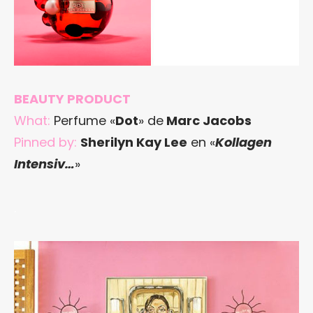
BEAUTY PRODUCT
What:
Perfume «
Dot
» de
Marc Jacobs
Pinned by:
Sherilyn Kay Lee
en «
Kollagen
Intensiv…
»
.