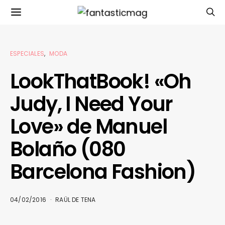
ESPECIALES
MODA
LookThatBook! «Oh
Judy, I Need Your
Love» de Manuel
Bolaño (080
Barcelona Fashion)
04/02/2016
RAÜL DE TENA