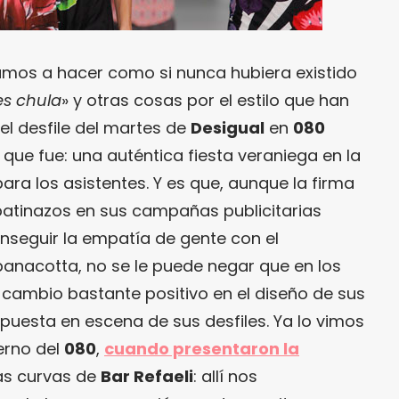
mos a hacer como si nunca hubiera existido
es chula
» y otras cosas por el estilo que han
l desfile del martes de
Desigual
en
080
que fue: una auténtica fiesta veraniega en la
para los asistentes. Y es que, aunque la firma
tinazos en sus campañas publicitarias
nseguir la empatía de gente con el
nacotta, no se le puede negar que en los
cambio bastante positivo en el diseño de sus
 puesta en escena de sus desfiles. Ya lo vimos
erno del
080
,
cuando presentaron la
las curvas de
Bar Refaeli
: allí nos