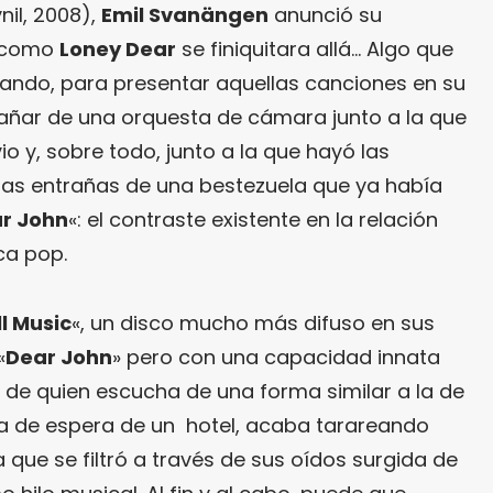
ynil, 2008),
Emil Svanängen
anunció su
a como
Loney Dear
se finiquitara allá… Algo que
uando, para presentar aquellas canciones en su
añar de una orquesta de cámara junto a la que
io y, sobre todo, junto a la que hayó las
las entrañas de una bestezuela que ya había
r John
«: el contraste existente en la relación
ca pop.
l Music
«, un disco mucho más difuso en sus
«
Dear John
» pero con una capacidad innata
a de quien escucha de una forma similar a la de
la de espera de un hotel, acaba tarareando
que se filtró a través de sus oídos surgida de