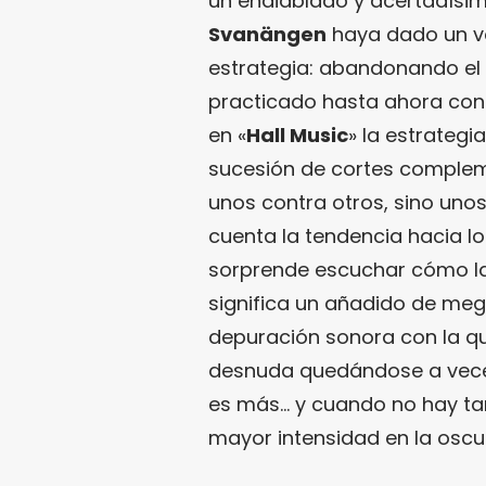
un endiablado y acertadísimo
Svanängen
haya dado un v
estrategia: abandonando el
practicado hasta ahora con
en «
Hall Music
» la estrategi
sucesión de cortes comple
unos contra otros, sino unos
cuenta la tendencia hacia 
sorprende escuchar cómo la
significa un añadido de meg
depuración sonora con la q
desnuda quedándose a veces
es más… y cuando no hay tant
mayor intensidad en la oscu