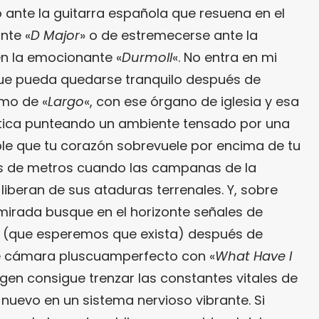
 ante la guitarra española que resuena en el
nte «
D Major
» o de estremecerse ante la
 en la emocionante «
Durmoll
«. No entra en mi
que pueda quedarse tranquilo después de
tmo de «
Largo
«, con ese órgano de iglesia y esa
ética punteando un ambiente tensado por una
ble que tu corazón sobrevuele por encima de tu
s de metros cuando las campanas de la
o liberan de sus ataduras terrenales. Y, sobre
 mirada busque en el horizonte señales de
(que esperemos que exista) después de
de cámara pluscuamperfecto con «
What Have I
ngen consigue trenzar las constantes vitales de
 nuevo en un sistema nervioso vibrante. Si