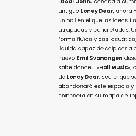
«
Dear John
» sonaba a cumbr
antiguo
Loney Dear
, ahora «
un hall en el que las ideas fl
atrapadas y concretadas. Un
forma fluída y casi acuática
líquida capaz de salpicar a 
nuevo
Emil Svanängen
desc
sabe donde… «
Hall Music
«, 
de
Loney Dear
. Sea el que 
abandonará este espacio y 
chincheta en su mapa de to