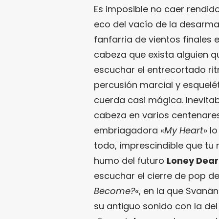
Es imposible no caer rendido
eco del vacío de la desarma
fanfarria de vientos finales
cabeza que exista alguien 
escuchar el entrecortado ri
percusión marcial y esquel
cuerda casi mágica. Inevita
cabeza en varios centenare
embriagadora «
My Heart
» l
todo, imprescindible que tu
humo del futuro
Loney Dear
escuchar el cierre de pop 
Become?
«, en la que Svanä
su antiguo sonido con la del