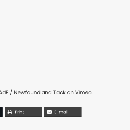
AdF / Newfoundland Tack
on
Vimeo
.
Print
E-mail