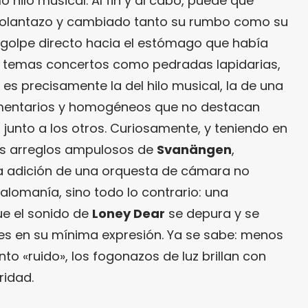
 hilo musical. Al fin y al cabo, puede que
olantazo y cambiado tanto su rumbo como su
 golpe directo hacia el estómago que había
 temas concertos como pedradas lapidarias,
a es precisamente la del hilo musical, la de una
mentarios y homogéneos que no destacan
 junto a los otros. Curiosamente, y teniendo en
los arreglos ampulosos de
Svanängen
,
 adición de una orquesta de cámara no
alomanía, sino todo lo contrario: una
ue el sonido de
Loney Dear
se depura y se
 en su mínima expresión. Ya se sabe: menos
o «ruido», los fogonazos de luz brillan con
ridad.