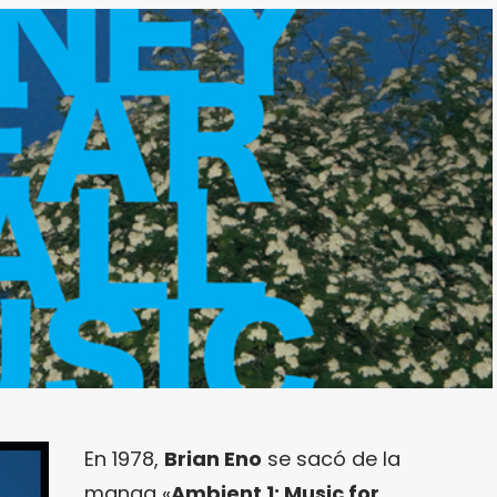
En 1978,
Brian Eno
se sacó de la
manga «
Ambient 1: Music for