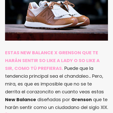
ESTAS NEW BALANCE X GRENSON QUE TE
HARÁN SENTIR SO LIKE A LADY O SO LIKE A
SIR, COMO TÚ PREFIERAS.
Puede que la
tendencia principal sea el chandaleo… Pero,
mira, es que es imposible que no se te
derrita el corazoncito en cuanto veas estas
New Balance
diseñadas por
Grenson
que te
harán sentir como un ciudadano del siglo XIX.