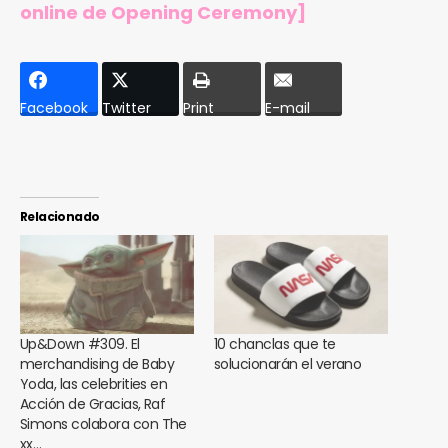
online de Opening Ceremony
]
Facebook
Twitter
Print
E-mail
Relacionado
Up&Down #309. El
10 chanclas que te
merchandising de Baby
solucionarán el verano
Yoda, las celebrities en
Acción de Gracias, Raf
Simons colabora con The
xx…