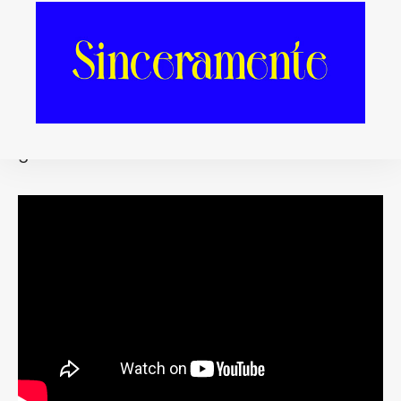
EASY, de Hinds.
Lejos queda la polémica de
Hinds
sí,
Hinds
on… Al final resultó que
Hinds
jodidamente sí. Y lo demuestran con este
videoclip en el que se quitan de encima la
etiqueta de niñas monas por la vía de la
guarrería extrema.