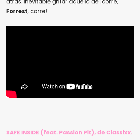
atrás. Inevitable gritar aquello de ¡corre,
Forrest
, corre!
SAFE INSIDE (feat. Passion Pit), de Classixx.