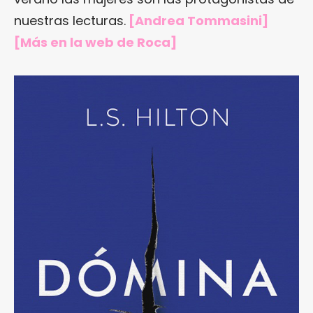
nuestras lecturas.
[Andrea Tommasini]
[Más
en la web de Roca
]