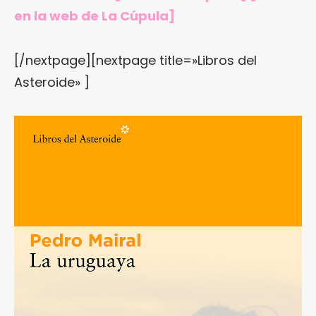
en
la web de La Cúpula
]
[/nextpage][nextpage title=»Libros del
Asteroide» ]