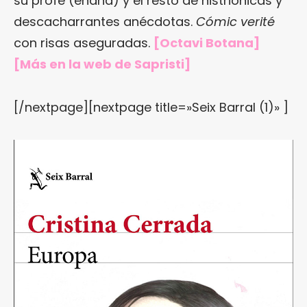
su profe (enana) y el resto de histriónicas y
descacharrantes anécdotas.
Cómic verité
con risas aseguradas.
[Octavi Botana]
[Más en
la web de Sapristi
]
[/nextpage][nextpage title=»Seix Barral (1)» ]