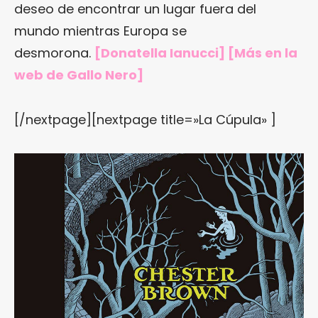
deseo de encontrar un lugar fuera del
mundo mientras Europa se
desmorona.
[Donatella Ianucci] [Más
en la
web de Gallo Nero
]
[/nextpage][nextpage title=»La Cúpula» ]