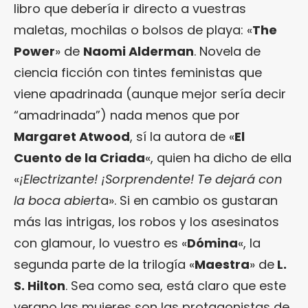
libro que debería ir directo a vuestras
maletas, mochilas o bolsos de playa: «
The
Power
» de
Naomi Alderman
. Novela de
ciencia ficción con tintes feministas que
viene apadrinada (aunque mejor sería decir
“amadrinada”) nada menos que por
Margaret Atwood
, sí la autora de «
El
Cuento de la Criada
«, quien ha dicho de ella
«
¡Electrizante! ¡Sorprendente! Te dejará con
la boca abiert
a». Si en cambio os gustaran
más las intrigas, los robos y los asesinatos
con glamour, lo vuestro es «
Dómina
«, la
segunda parte de la trilogía «
Maestra
» de
L.
S. Hilton
. Sea como sea, está claro que este
verano las mujeres son las protagonistas de