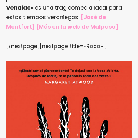
Vendido
» es una tragicomedia ideal para
estos tiempos veraniegos.
[José de
Montfort] [Más en
la web de Malpaso
]
[/nextpage][nextpage title=»Roca» ]