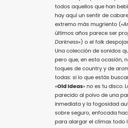
todos aquellos que han bebi
hay aquí un sentir de cabar
extremo más mugriento («
A
últimos años parece ser pr
Darkness
«) o el folk despoj
Una colección de sonidos que
pero que, en esta ocasión, 
toques de country y de aro
todas: si lo que estás busc
«
Old Ideas
» no es tu disco. 
parecido al polvo de una par
inmediata y la fogosidad aut
sobre seguro, enfocada haci
para alargar el clímax todo l