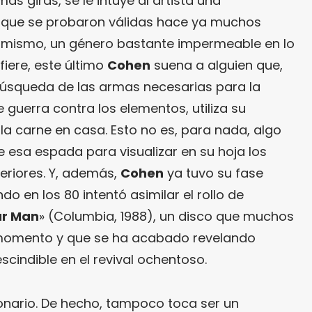
mas giras, se le intuye al artista una
que se probaron válidas hace ya muchos
r sí mismo, un género bastante impermeable en lo
iere, este último
Cohen
suena a alguien que,
 búsqueda de las armas necesarias para la
 guerra contra los elementos, utiliza su
a carne en casa. Esto no es, para nada, algo
e esa espada para visualizar en su hoja los
eriores. Y, además,
Cohen
ya tuvo su fase
o en los 80 intentó asimilar el rollo de
ur Man
» (Columbia, 1988), un disco que muchos
u momento y que se ha acabado revelando
cindible en el revival ochentoso.
ionario. De hecho, tampoco toca ser un