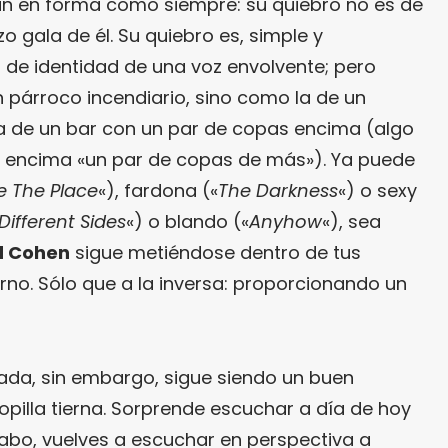
 en forma como siempre: su quiebro no es de
 gala de él. Su quiebro es, simple y
a de identidad de una voz envolvente; pero
 párroco incendiario, sino como la de un
a de un bar con un par de copas encima (algo
ar encima «un par de copas de más»). Ya puede
 The Place
«), fardona («
The Darkness
«) o sexy
Different Sides
«) o blando («
Anyhow
«), sea
d Cohen
sigue metiéndose dentro de tus
erno. Sólo que a la inversa: proporcionando un
ada, sin embargo, sigue siendo un buen
pilla tierna. Sorprende escuchar a día de hoy
 cabo, vuelves a escuchar en perspectiva a