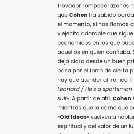
trovador rompecorazones n
que
Cohen
ha sabido bordar 
el momento, si nos fiamos d
viejecito adorable que sigue
económicos en los que pued
aquellos en quien confiaba.
deja claro desde un buen pr
pasa por el forro de cierta
hay que atender al irónico f
Leonard / He’s a sportsman a
suit
«. A partir de ahí,
Cohen
s
mientras que la carne que c
«
Old Ideas
» vuelven a habla
espiritual y del valor de un 