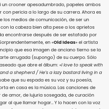
i un crooner apesadumbrado, papeles ambos
con pericia a lo largo de su carrera. Ahora es
e los medios de comunicación, de ser un
 con la cabeza bien alta pese a los aprietos
a encontrarse después de ser estafado por
 Sorprendentemente, en «
Old Ideas
» el artista
incipio que esa imagen de anciano tierno se la
 parte arrugada (supongo) de su cuerpo. Sólo
raseado que abre el álbum: «
I love to speak with
nd a shepherd / He’s a lazy bastard living in a
abe que su espada es su voz y su poesía,
orta en casa es la música. Las canciones de
r de amor, de lujuria sosegada, de curación
lugar al que llamar hogar… Y lo hacen con la voz