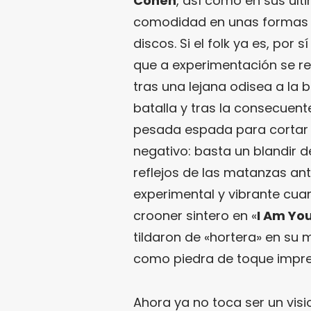
Cohen
, así como en sus últi
comodidad en unas formas 
discos. Si el folk ya es, po
que a experimentación se ref
tras una lejana odisea a la
batalla y tras la consecuente
pesada espada para cortar l
negativo: basta un blandir d
reflejos de las matanzas ant
experimental y vibrante cuand
crooner sintero en «
I Am Yo
tildaron de «hortera» en s
como piedra de toque impres
Ahora ya no toca ser un vis