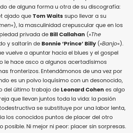
do de alguna forma u otra de su discografía:
et ajado que
Tom Waits
supo llevar a su
men
«), la masculinidad crepuscular que en los
opiedad privada de
Bill Callahan
(«
The
ado y saltarín de
Bonnie ‘Prince’ Billy
(«
Banjo
«).
 vuelve a apuntar hacia el blues y el gospel
no le hace asco a algunos acertadísimos
mas fronterizos. Entendámonos de una vez por
ando es un polvo loquísimo con un desonocido,
Lo del último trabajo de
Leonard Cohen
es algo
eja que llevan juntos toda la vida: la pasión
odestructiva se substituye por una labor lenta,
a los conocidos puntos de placer del otro
o posible. Ni mejor ni peor: placer sin sorpresas.