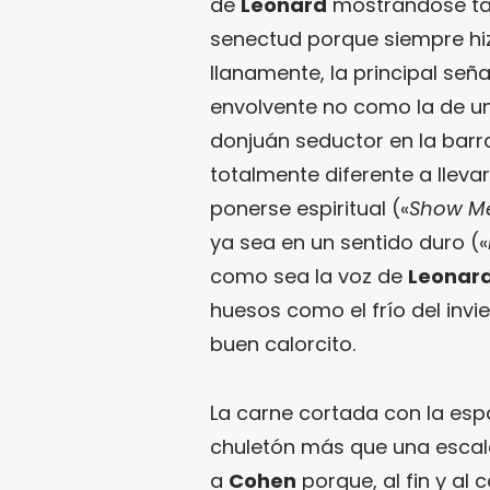
de
Leonard
mostrándose tan
senectud porque siempre hizo
llanamente, la principal señ
envolvente no como la de un
donjuán seductor en la barr
totalmente diferente a llev
ponerse espiritual («
Show Me
ya sea en un sentido duro («
como sea la voz de
Leonar
huesos como el frío del invi
buen calorcito.
La carne cortada con la esp
chuletón más que una escalo
a
Cohen
porque, al fin y al