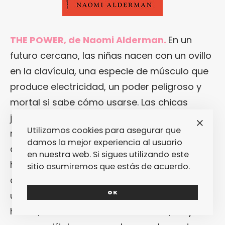
THE POWER, de Naomi Alderman.
En un
futuro cercano, las niñas nacen con un ovillo
en la clavícula, una especie de músculo que
produce electricidad, un poder peligroso y
mortal si sabe cómo usarse. Las chicas
jóvenes pueden despertarlo en las mujeres
Utilizamos cookies para asegurar que
mayores, y vemos cómo esa electricidad
damos la mejor experiencia al usuario
que acaba de despertar va polarizando a la
en nuestra web. Si sigues utilizando este
humanidad, se abre paso el miedo y la
sitio asumiremos que estás de acuerdo.
opresión. Esta distopia está lejos de recrear
OK
un mundo ideal regido por mujeres. De
hecho, el tema central de la misma, tal y