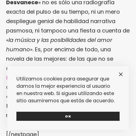
Desvanece
» no es sólo una radiografía
exacta del pulso de su tiempo, ni un mero
despliegue genial de habilidad narrativa
pasmosa, ni tampoco una fiesta a cuenta de
«
la música y las posibilidades del amor
humano
». Es, por encima de todo, una
novela de las mejores: de las que no se
desvanecen.»
NOSOTROS DECIMOS:
A estas alturas del
Utilizamos cookies para asegurar que
damos la mejor experiencia al usuario
cuento, no sólo deberías haber leído «
Jop
» y
en nuestra web. Si sigues utilizando este
«
Stone Junction
«, sino que deberías ser tan
sitio asumiremos que estás de acuerdo.
fan fatal de
Jim Dodge
que esta novela no
necesitara recomendación alguna.
OK
[/nextpage]