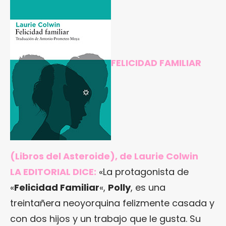
FELICIDAD FAMILIAR
(Libros del Asteroide), de Laurie Colwin
LA EDITORIAL DICE:
«La protagonista de
«
Felicidad Familiar
«,
Polly
, es una
treintañera neoyorquina felizmente casada y
con dos hijos y un trabajo que le gusta. Su