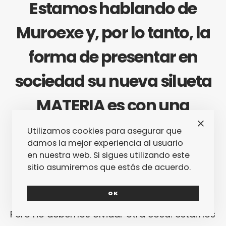
Estamos hablando de
Muroexe y, por lo tanto, la
forma de presentar en
sociedad su nueva silueta
MATERIA es con una
trilogía que asiente las
Utilizamos cookies para asegurar que
damos la mejor experiencia al usuario
bases de la forma más
en nuestra web. Si sigues utilizando este
sitio asumiremos que estás de acuerdo.
sólida posible.
OK
Pero no debemos olvidar otra cosa: estamos