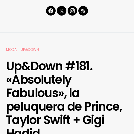
MODA
UP&DOWN
Up&Down #181.
«Absolutely
Fabulous», la
peluquera de Prince,
Taylor Swift + Gigi
Hadid…