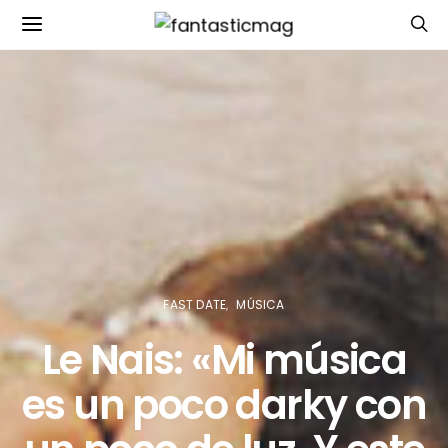
FAST DATE
MÚSICA
Le Nais: «Mi música
es un poco darky con