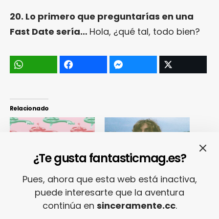
20. Lo primero que preguntarías en una
Fast Date sería…
Hola, ¿qué tal, todo bien?
Relacionado
¿Te gusta fantasticmag.es?
¡Temazos de la semana!
Seis nuevas bandas
Pues, ahora que esta web está inactiva,
Parquesvr, Jarvis Cocker,
españolas que deberías
Lola Índigo, Gorillaz, Le
escuchar ahora mismo
puede interesarte que la aventura
Nais…
(La Nueva Carne #11)
continúa en
sinceramente.cc
.