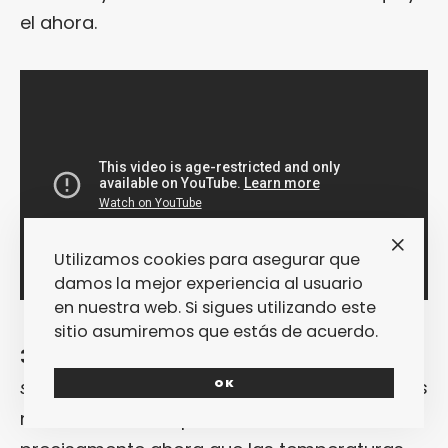
el ahora.
Utilizamos cookies para asegurar que
damos la mejor experiencia al usuario
en nuestra web. Si sigues utilizando este
sitio asumiremos que estás de acuerdo.
3. SOY UNA FLOR, de Dalsi.
«
Y ahora sale el
sol… soy una flor
«. ¿No te parece que venimos
OK
necesitando este puñetero mantra