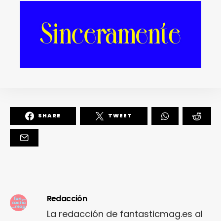
lusillón: «Mi música es
disfrutona, chill y
orgullosa»
SHARE
TWEET
Redacción
La redacción de fantasticmag.es al