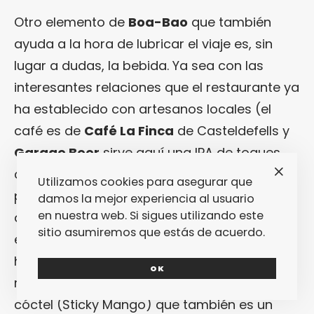
Otro elemento de
Boa-Bao
que también
ayuda a la hora de lubricar el viaje es, sin
lugar a dudas, la bebida. Ya sea con las
interesantes relaciones que el restaurante ya
ha establecido con artesanos locales (el
café es de
Café La Finca
de Casteldefells y
Garage Beer
sirve aquí una IPA de toques
cítricos ideal para limpiar el paladar entre
Utilizamos cookies para asegurar que
plato y plato) o, sobre todo, con una carta
damos la mejor experiencia al usuario
en nuestra web. Si sigues utilizando este
de cócteles que maridan a la perfección con
sitio asumiremos que estás de acuerdo.
el viaje gastronómico desde su principio
hasta su fin. Literalmente. Porque es que
OK
recientemente incluso han incorporado un
cóctel (Sticky Mango) que también es un