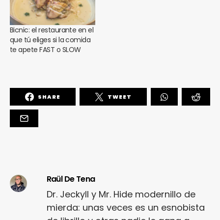
Bicnic: el restaurante en el
que tú eliges si la comida
te apete FAST o SLOW
SHARE
TWEET
¿Te gusta fantasticmag.es?
Raül De Tena
Pues, ahora que esta web está inactiva,
puede interesarte que la aventura
Dr. Jeckyll y Mr. Hide modernillo de
continúa en
sinceramente.cc
.
mierda: unas veces es un esnobista