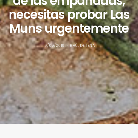
de las empanadas,
necesitas probar Las
Muns urgentemente
19/09/2019
RAÜL DE TENA