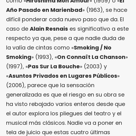
como «
Hiroshima Mon Amour
» (1959) o «
El
Año Pasado en Marienbad
» (1963), se hace
difícil ponderar cada nuevo paso que da. El
caso de
Alain Resnais
es significativo a este
respecto ya que, pese a que nadie duda de
la valía de cintas como «
Smoking / No
Smoking
» (1993), «
On Connaît La Chanson
»
(1997), «
Pas Sur La Bouche
» (2003) y
«
Asuntos Privados en Lugares Públicos
»
(2006), parece que la sensación
generalizada es que el riesgo en su obra se
ha visto rebajado varios enteros desde que
el autor explora los pliegues del teatro y el
musical más clásicos. Nadie va a poner en
tela de juicio que estas cuatro últimas