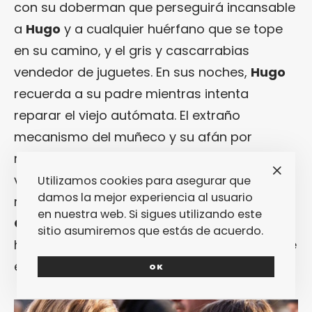
con su doberman que perseguirá incansable
a
Hugo
y a cualquier huérfano que se tope
en su camino, y el gris y cascarrabias
vendedor de juguetes. En sus noches,
Hugo
recuerda a su padre mientras intenta
reparar el viejo autómata. El extraño
mecanismo del muñeco y su afán por
repararlo le llevará a robar piezas del viejo
vendedor de juguetes y a establecer una
Utilizamos cookies para asegurar que
damos la mejor experiencia al usuario
relación de amistad con
Isabelle
(
Chloë
en nuestra web. Si sigues utilizando este
Grace Moretz
), su simpática y resabiada
sitio asumiremos que estás de acuerdo.
hija, que le ayudará a resolver el misterio que
esconde el autómata.
OK