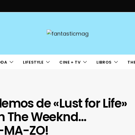
ODA
LIFESTYLE
CINE + TV
LIBROS
TH
emos de «Lust for Life»
on The Weeknd…
E-MA-ZO!