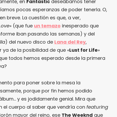
eramente, en
Fantastic
deseábamos tener
íamos pocas esperanzas de poder tenerla. O,
en breve. La cuestión es que, a ver,
Love
» (que fue
un temazo
inesperado que
onforme iban pasando las semanas) y del
lla
) del nuevo disco de
Lana del Rey
,
a de la posibilidad de que «
Lust for Life
»
l que todos hemos esperado desde la primera
va?
mento para poner sobre la mesa la
isamente, porque por fin hemos podido
 álbum… y es jodidamente genial. Mira que
 el cuerpo al saber que vendría con
featuring
lorón mayor del reino, ese
The Weeknd
que