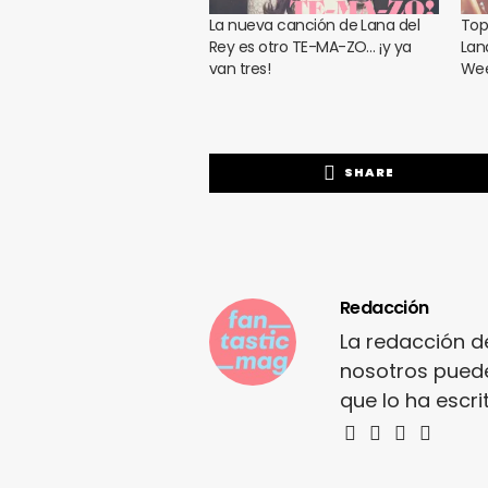
La nueva canción de Lana del
Top
Rey es otro TE-MA-ZO… ¡y ya
Lan
van tres!
Wee
SHARE
Redacción
La redacción d
nosotros puede
que lo ha escr