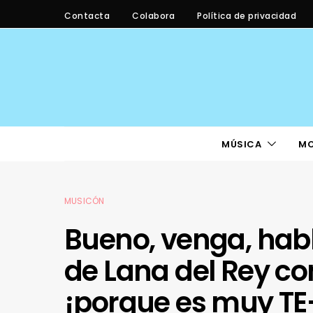
Contacta
Colabora
Política de privacidad
MÚSICA
M
MUSICÓN
Bueno, venga, habl
de Lana del Rey c
¡porque es muy T