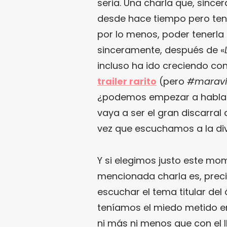
seria. Una charla que, sinc
desde hace tiempo pero ten
por lo menos, poder tenerla 
sinceramente, después de «
incluso ha ido creciendo c
trailer rarito
(pero
#maravi
¿podemos empezar a hablar y
vaya a ser el gran discarra
vez que escuchamos a la di
Y si elegimos justo este mo
mencionada charla es, prec
escuchar el tema titular del
teníamos el miedo metido en
ni más ni menos que con el l