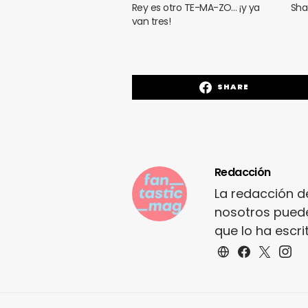
Rey es otro TE-MA-ZO… ¡y ya
Sha
van tres!
SHARE
Redacción
La redacción d
nosotros puede
que lo ha escr