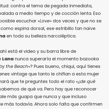
situd: contra el tema de pegada inmediata,
alada a medio tiempo y de cocción lenta. Eso
posible escuchar «
Love
» dos veces y que no se
omo espina dorsal, ese estribillo tan naïve
na
en toda su belleza narcoléptica.
ahí está el video y su barra libre de
e
Lana
nunca superaría el momento bazooka
 by the Beach
«? Pues bueno, chiqui, aquí tienes
nes vintage que tanto le chiflan a esta mujer
¿Te gusta fantasticmag.es?
 hará que te preguntes todo el rato «
¿de qué
Pues, ahora que esta web está
No sabemos de qué va. Pero hay que reconocer
inactiva, puede interesarte que la
ale más guapa que nunca y que incluso
aventura continúa en
e más todavía. Ahora solo falta que confirmen
sinceramente.cc
.