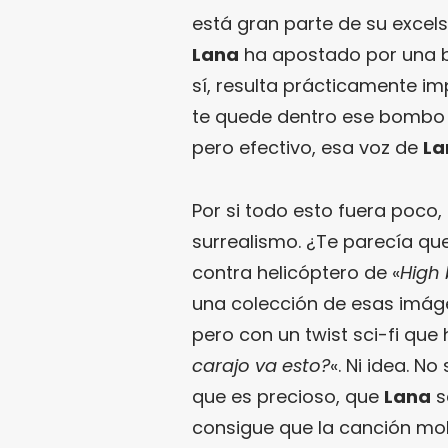
está gran parte de su excel
Lana
ha apostado por una b
sí, resulta prácticamente im
te quede dentro ese bombo c
pero efectivo, esa voz de
La
Por si todo esto fuera poco, 
surrealismo. ¿Te parecía qu
contra helicóptero de «
High
una colección de esas imáge
pero con un twist sci-fi que
carajo va esto?
«. Ni idea. 
que es precioso, que
Lana
s
consigue que la canción mol