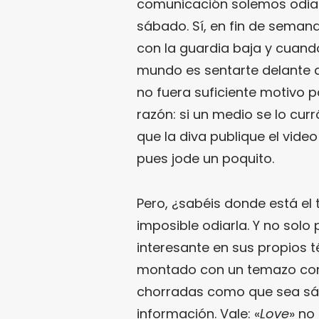
comunicación solemos odiar
sábado. Sí, en fin de seman
con la guardia baja y cuand
mundo es sentarte delante de
no fuera suficiente motivo 
razón: si un medio se lo cur
que la diva publique el vide
pues jode un poquito.
Pero, ¿sabéis donde está el
imposible odiarla. Y no sol
interesante en sus propios t
montado con un temazo co
chorradas como que sea sáb
información. Vale: «
Love
» no 