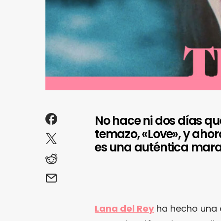
No hace ni dos días qu
temazo, «Love», y ahora
es una auténtica marav
Lana del Rey
ha hecho una 