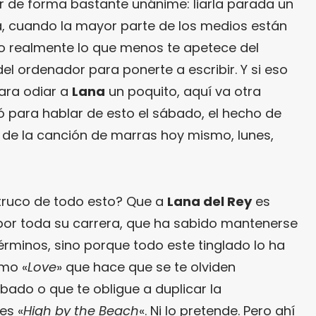
 de forma bastante unánime: liarla parada un
a, cuando la mayor parte de los medios están
o realmente lo que menos te apetece del
l ordenador para ponerte a escribir. Y si eso
para odiar a
Lana
un poquito, aquí va otra
ró para hablar de esto el sábado, el hecho de
o de la canción de marras hoy mismo, lunes,
 truco de todo esto? Que a
Lana del Rey
es
o por toda su carrera, que ha sabido mantenerse
érminos, sino porque todo este tinglado lo ha
mo «
Love
» que hace que se te olviden
ado o que te obligue a duplicar la
es «
High by the Beach
«. Ni lo pretende. Pero ahí