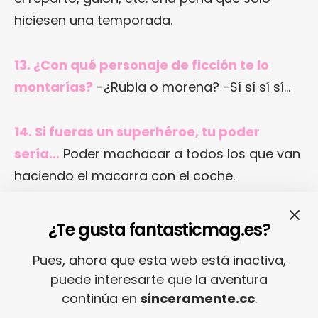
hiciesen una temporada.
13. ¿Con qué personaje de ficción te lo
montarías?
-¿Rubia o morena? -Sí sí sí sí…
14. Si fueras un superhéroe, tu poder
sería…
Poder machacar a todos los que van
haciendo el macarra con el coche.
15. Si pudieras cambiar tu cuerpo con otra
¿Te gusta fantasticmag.es?
persona durante 24h, elegirías a…
Creo
Pues, ahora que esta web está inactiva,
que preferiría mejor con algún animal, tipo
puede interesarte que la aventura
grandes felinos, ¡pero que no esté en un zoo,
continúa en
sinceramente.cc
.
eh!