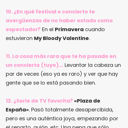
10. ¿En qué festival o concierto te
avergüenzas de no haber estado como
espectador?
En el
Primavera
cuando
estuvieron
My Bloody Valentine
.
11. La cosa más rara que te ha pasado en
un concierto (tuyo)…
Levantar la cabeza un
par de veces (eso ya es raro) y ver que hay
gente que se lo está pasando bien.
12. ¿Serie de TV favorita?
«
Plaza de
España
«
. Pasó totalmente desapercibida,
pero es una auténtica joya, empezando por
el reparto, guión, etc. Una pena que sólo