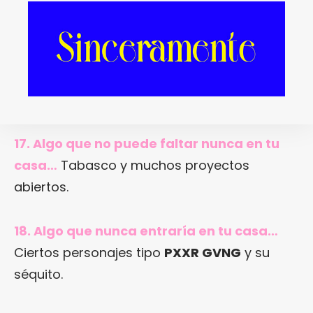
16. ¿Cómo pasarías tu último día antes del
Apocalipsis?
Comiendo muchos bollos e
intentando que no me mate algún loco pre-
Apocalipsis, supongo.
17. Algo que no puede faltar nunca en tu
casa…
Tabasco y muchos proyectos
abiertos.
18. Algo que nunca entraría en tu casa…
Ciertos personajes tipo
PXXR GVNG
y su
séquito.