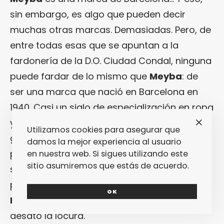
sin embargo, es algo que pueden decir
muchas otras marcas. Demasiadas. Pero, de
entre todas esas que se apuntan a la
fardonería de la D.O. Ciudad Condal, ninguna
puede fardar de lo mismo que
Meyba
: de
ser una marca que nació en Barcelona en
1940. Casi un siglo de especialización en ropa
y calzado: todo empezó vistiendo a la buena
Utilizamos cookies para asegurar que
gente de la Barceloneta, pero pronto
Meyba
damos la mejor experiencia al usuario
pasó a ocupar un plano de existencia
en nuestra web. Si sigues utilizando este
sitio asumiremos que estás de acuerdo.
superior al convertirse, en el año 1981, en el
proveedor oficial del mismísimo
FC
OK
Barcelona
. Y con eso, evidentemente, se
desató la locura.