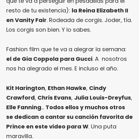
que te va a perseguir en pesadillas para el
resto de tu existencia):
la Reina Elizabeth II
en Vanity Fair
. Rodeada de corgis. Joder, tía.
Los corgis son bien. Y lo sabes.
Fashion film que te va a alegrar la semana:
el de Gia Coppola para Gucci
. A nosotros
nos ha alegrado el mes. E incluso el año.
Kit Harington
,
Ethan Hawke
,
Cindy
Crawford
,
Chris Evans
,
Julia Louis-Dreyfus
,
Elle Fanning
…
Todos ellos y muchos otros
se dedican a cantar su canción favorita de
Prince en este video para W
. Una puta
maravilla.