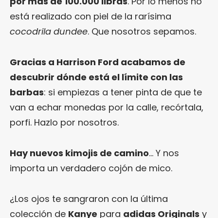
por más de 100.000 libras
. Por lo menos no
está realizado con piel de la rarísima
cocodrila dundee
. Que nosotros sepamos.
Gracias a Harrison Ford acabamos de
descubrir dónde está el límite con las
barbas
: si empiezas a tener pinta de que te
van a echar monedas por la calle, recórtala,
porfi. Hazlo por nosotros.
Hay nuevos kimojis de camino
… Y nos
importa un verdadero cojón de mico.
¿Los ojos te sangraron con la última
colección de
Kanye
para
adidas Originals
y