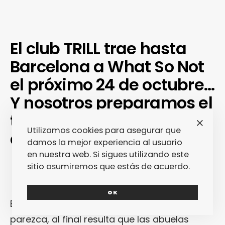
El club TRILL trae hasta
Barcelona a What So Not
el próximo 24 de octubre…
Y nosotros preparamos el
terreno con nuestro
Utilizamos cookies para asegurar que
cuestionario Fast Date.
damos la mejor experiencia al usuario
en nuestra web. Si sigues utilizando este
sitio asumiremos que estás de acuerdo.
OK
Es curioso como, por muy jodido que
parezca, al final resulta que las abuelas