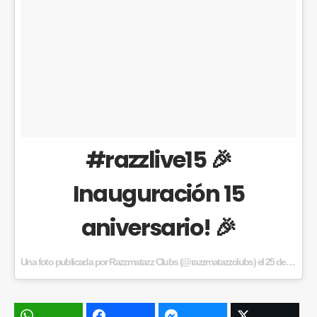
#razzlive15 🎉
Inauguración 15
aniversario! 🎉
Una foto publicada por Razzmatazz Clubs (@razzmatazzclubs) el
25 de Oct de 2015 a la(s) 3:55 PDT