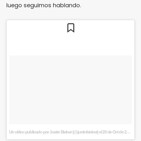
luego seguimos hablando.
Un vídeo publicado por Justin Bieber (@justinbieber)
el
20 de Oct de 2015 a la(s) 2:46 PDT