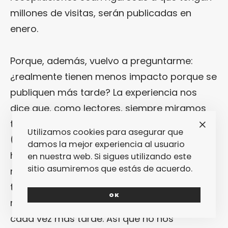
millones de visitas, serán publicadas en
enero.
Porque, además, vuelvo a preguntarme:
¿realmente tienen menos impacto porque se
publiquen más tarde? La experiencia nos
dice que, como lectores, siempre miramos
todas las listas que caen en nuestro radar
Utilizamos cookies para asegurar que
(así que suponemos que el resto del mundo
damos la mejor experiencia al usuario
hace lo mismo, y más todavía cuando en el
en nuestra web. Si sigues utilizando este
sitio asumiremos que estás de acuerdo.
mundo online es gratis hacerlo) y, sobre
todo, nuestras listas cada vez han tenido
OK
más visitas por mucho que se publiquen
cada vez más tarde. Así que no nos