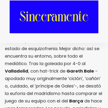
sapiencia del
‘Cholo’ Simeone
, que está
guiando a un conjunto que arrasa a
cualquier rival que se ponga delante, ya sea
el
Elche
o el
Valencia
. El
cholismo
triunfa y
enamora. Mientras tanto, el tercero en
discordia, el
Real Madrid
, vive en un extraño
estado de esquizofrenia. Mejor dicho: así se
encuentra su entorno, sobre todo el
mediático. Tras la goleada por 4-0 al
Valladolid
, con hat-trick de
Gareth Bale
-
apodado muy originalmente ‘ciclón’, ‘cañón’
o, cuidado, el ‘príncipe de Gales’-, se desató
la euforia del madridismo hasta comparar el
juego de su equipo con el del
Barça
de hace