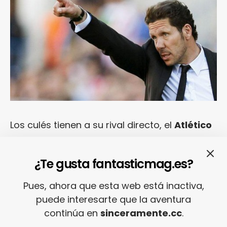
Los culés tienen a su rival directo, el
Atlético
de Madrid
, más cerca que nunca: empatado
a 43 puntos y a tan sólo un gol de diferencia
¿Te gusta fantasticmag.es?
en el golaveraje global. El equipo colchonero
Pues, ahora que esta web está inactiva,
sigue viviendo en una nube apoyado en su
puede interesarte que la aventura
gran juego colectivo, en sus individualidades
continúa en
sinceramente.cc
.
y los goles de
Diego Costa
y en la enorme