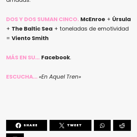
DOS Y DOS SUMAN CINCO.
McEnroe
+
Úrsula
+
The Baltic Sea
+ toneladas de emotividad
=
Viento Smith
MÁS EN SU…
Facebook
.
ESCUCHA…
«En Aquel Tren»
SHARE
TWEET