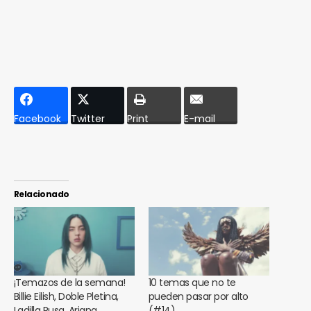
Facebook
Twitter
Print
E-mail
Relacionado
¡Temazos de la semana!
10 temas que no te
Billie Eilish, Doble Pletina,
pueden pasar por alto
Ladilla Rusa, Ariana
(#14)