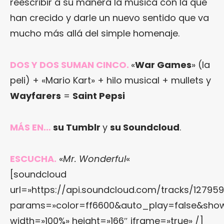
reescribir a su manera la música con la que
han crecido y darle un nuevo sentido que va
mucho más allá del simple homenaje.
DOS Y DOS SUMAN CINCO.
«
War Games
» (la
peli) + «Mario Kart» + hilo musical + mullets y
Wayfarers
=
Saint Pepsi
MÁS EN…
su Tumblr
y
su Soundcloud
.
ESCUCHA.
«
Mr. Wonderful
«
[soundcloud
url=»https://api.soundcloud.com/tracks/127959
params=»color=ff6600&auto_play=false&show
width=»100%» height=»166″ iframe=»true» /]