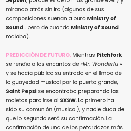
Jepsen
, porque es de lo más grande ever) y
mirando atrás sin ira (algunas de sus
composiciones suenan a puro
Ministry of
Sound
… pero de cuando
Ministry of Sound
molaba).
PREDICCIÓN DE FUTURO.
Mientras
Pitchfork
se rendía a los encantos de «
Mr. Wonderfu
l»
y se hacía pública su entrada en el limbo de
la guayedad musical por la puerta grande,
Saint Pepsi
se encontraba preparando las
maletas para irse al
SXSW
. Lo primero ha
sido su comunión (musical), y nadie duda de
que lo segundo será su confirmación. La
confirmación de uno de los petardazos más