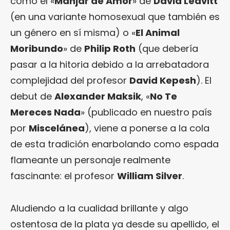
como el «
Manjar de Amor
» de
David Leavitt
(en una variante homosexual que también es
un género en sí misma) o «
El Animal
Moribundo
» de
Philip Roth
(que debería
pasar a la hitoria debido a la arrebatadora
complejidad del profesor
David Kepesh
). El
debut de
Alexander Maksik
, «
No Te
Mereces Nada
» (publicado en nuestro país
por
Miscelánea
), viene a ponerse a la cola
de esta tradición enarbolando como espada
flameante un personaje realmente
fascinante: el profesor
William Silver
.
Aludiendo a la cualidad brillante y algo
ostentosa de la plata ya desde su apellido, el