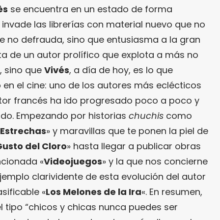
ès
se encuentra en un estado de forma
invade las librerías con material nuevo que no
ue no defrauda, sino que entusiasma a la gran
ta de un autor prolífico que explota a más no
, sino que
Vivés
, a día de hoy, es lo que
o
en el cine: uno de los autores más eclécticos
utor francés ha ido progresado poco a poco y
do. Empezando por historias
chuchis
como
Estrechas
» y maravillas que te ponen la piel de
Gusto del Cloro
» hasta llegar a publicar obras
ncionada «
Videojuegos
» y la que nos concierne
jemplo clarividente de esta evolución del autor
sificable «
Los Melones de la Ira
«. En resumen,
el tipo “chicos y chicas nunca puedes ser