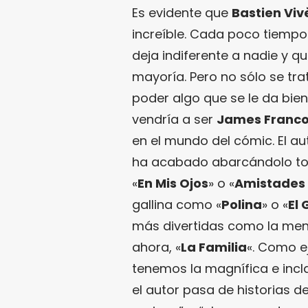
Es evidente que
Bastien Viv
increíble. Cada poco tiempo 
deja indiferente a nadie y q
mayoría. Pero no sólo se tra
poder algo que se le da bien
vendría a ser
James Franc
en el mundo del cómic. El a
ha acabado abarcándolo to
«
En Mis Ojos
» o «
Amistades 
gallina como «
Polina
» o «
El 
más divertidas como la me
ahora, «
La Familia
«. Como e
tenemos la magnífica e incla
el autor pasa de historias d