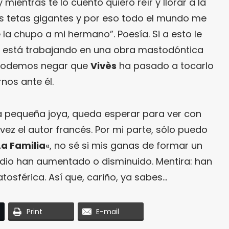
mientras te lo cuento quiero reír y llorar a la
as tetas gigantes y por eso todo el mundo me
la chupo a mi hermano”. Poesía. Si a esto le
stá trabajando en una obra mastodóntica
 podemos negar que
Vivès
ha pasado a tocarlo
nos ante él.
a pequeña joya, queda esperar para ver con
ez el autor francés. Por mi parte, sólo puedo
La Familia
«, no sé si mis ganas de formar un
dio han aumentado o disminuido. Mentira: han
sférica. Así que, cariño, ya sabes…
Print
E-mail