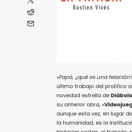
«
Papá, ¿qué es una felación
último trabajo del prolífico
novedad estrella de
Diábolo
su anterior obra, «
Videojue
aunque esta vez, en lugar d
la humanidad, es la instituci
historias cortas, el franc