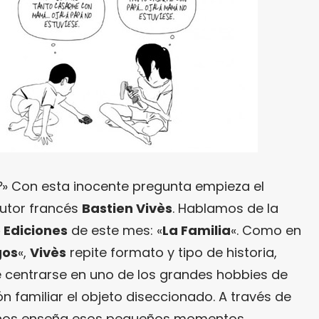
?
» Con esta inocente pregunta empieza el
 autor francés
Bastien Vivès
. Hablamos de la
 Ediciones
de este mes: «
La Familia
«. Como en
gos
«,
Vivès
repite formato y tipo de historia,
e centrarse en uno de los grandes hobbies de
ón familiar el objeto diseccionado. A través de
és, nos enseña esos pequeños momentos