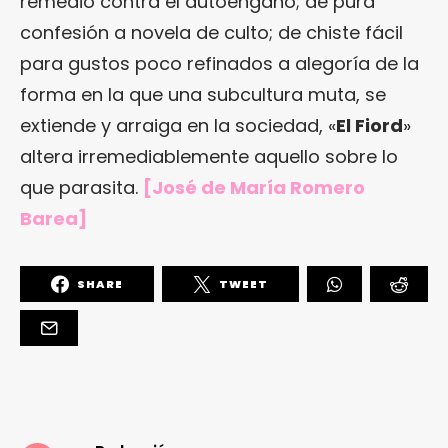
remedio contra el autoengaño; de pura
confesión a novela de culto; de chiste fácil
para gustos poco refinados a alegoría de la
forma en la que una subcultura muta, se
extiende y arraiga en la sociedad, «
El Fiord
»
altera irremediablemente aquello sobre lo
que parasita.
[
José de María Romero
Barea
]
SHARE
TWEET