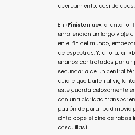
acercamiento, casi de acoso 
En «
Finisterrae
«, el anterior
emprendían un largo viaje a
en el fin del mundo, empeza
de espectros. Y, ahora, en «
L
enanos contratados por un 
secundaria de un central té
quiere que burlen al vigilant
este guarda celosamente en l
con una claridad transparent
patrón de pura road movie p
cinta coge el cine de robos 
cosquillas).