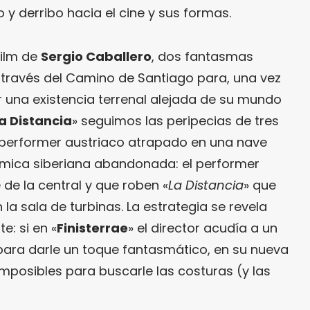
y derribo hacia el cine y sus formas.
 film de
Sergio Caballero
, dos fantasmas
 través del Camino de Santiago para, una vez
r una existencia terrenal alejada de su mundo
a Distancia
» seguimos las peripecias de tres
performer austriaco atrapado en una nave
rmica siberiana abandonada: el performer
e de la central y que roben «
La Distancia
» que
a sala de turbinas. La estrategia se revela
e: si en «
Finisterrae
» el director acudía a un
ara darle un toque fantasmático, en su nueva
imposibles para buscarle las costuras (y las