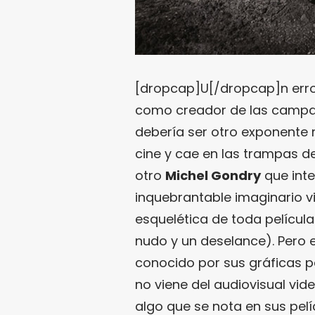
[dropcap]U[/dropcap]n erro
como creador de las campañ
debería ser otro exponente 
cine y cae en las trampas d
otro
Michel Gondry
que inte
inquebrantable imaginario vi
esquelética de toda película
nudo y un deselance). Pero 
conocido por sus gráficas pa
no viene del audiovisual vide
algo que se nota en sus pelí