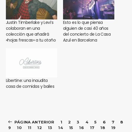
Justin Timberlake y Levi’s
Esto es lo que piensa
colaboran en una
alguien de casi 40 años
colección que añadirá
del concierto de La Casa
«hojas frescas» a tu otoño
Azul en Barcelona
Libertine: una inaudita
casa de comidas y bailes
PÁGINA ANTERIOR
1
2
3
4
5
6
7
8
9
10
11
12
13
14
15
16
17
18
19