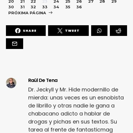
20
21
22
23
24
25
26
27
28
29
30
31
32
33
34
35
36
PRÓXIMA PÁGINA
SHARE
TWEET
Raül De Tena
Dr. Jeckyll y Mr. Hide modernillo de
mierda: unas veces es un esnobista
de librillo y otras nadie le gana a
chabacano adicto a hablar de
drogas y pichas en sus textos. Su
tarea al frente de fantasticmag