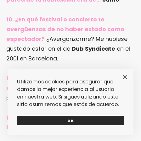
10. ¿En qué festival o concierto te
avergüenzas de no haber estado como
espectador?
¿Avergonzarme? Me hubiese
gustado estar en el de
Dub Syndicate
en el
2001 en Barcelona.
11. La cosa más rara que te ha pasado en
Utilizamos cookies para asegurar que
un concierto (tuyo)…
Que todo saliera
damos la mejor experiencia al usuario
en nuestra web. Si sigues utilizando este
perfecto.
sitio asumiremos que estás de acuerdo.
12. ¿Una canción, película o libro
OK
inconfesable?
¿Cómo?