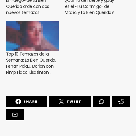
El «Fuego» de La Bien
¿Cómo de fuerte y guay
Querida arde con dos
es el «Tu Conmigo» de
nuevos temazos
Vitalic y La Bien Querida?
Top 10 Temazos de la
Semana: La Bien Querida,
Ferran Palau, Dorian con
Pimp Flaco, Lisasinson…
SHARE
TWEET