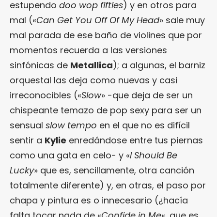
estupendo
doo wop fifties
) y en otros para
mal («
Can Get You Off Of My Head
» sale muy
mal parada de ese baño de violines que por
momentos recuerda a las versiones
sinfónicas de
Metallica
); a algunas, el barniz
orquestal las deja como nuevas y casi
irreconocibles («
Slow
» -que deja de ser un
chispeante temazo de pop sexy para ser un
sensual
slow tempo
en el que no es difícil
sentir a
Kylie
enredándose entre tus piernas
como una gata en celo- y «
I Should Be
Lucky
» que es, sencillamente, otra canción
totalmente diferente) y, en otras, el paso por
chapa y pintura es o innecesario (¿hacía
falta tocar nada de «
Confide in Me
«, que es