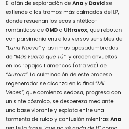
El afán de exploración de
Ana
y
David
se
extiende a los tramos más calmados del LP,
donde resuenan los ecos sintético-
románticos de
OMD
o
Ultravox
, que rebotan
con parsimonia entre los versos sensibles de
“Luna Nueva”
y las rimas apesadumbradas
de
“Más Fuerte que Tú”
y crecen envueltos
en los ropajes flamencos (otra vez) de
“Aurora”
. La culminación de este proceso
regenerador se alcanza en la final
“Mil
Veces”
, que comienza sedosa, progresa con
un sinte cósmico, se despereza mediante
una base vibrante y explota entre una
tormenta de ruido y confusión mientras
Ana
repite la frase
“que no sé nada de ti”
como