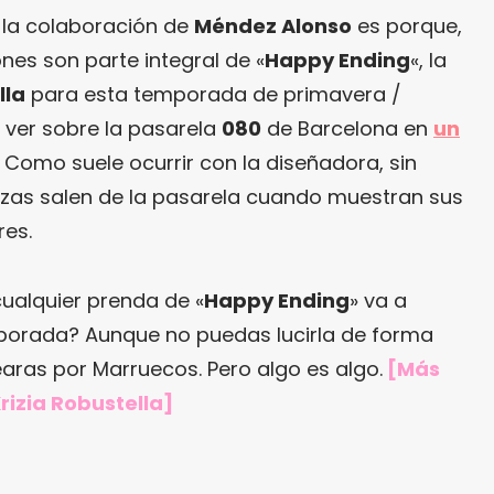
e la colaboración de
Méndez Alonso
es porque,
iones son parte integral de «
Happy Ending
«, la
lla
para esta temporada de primavera /
 ver sobre la pasarela
080
de Barcelona en
un
. Como suele ocurrir con la diseñadora, sin
zas salen de la pasarela cuando muestran sus
res.
ualquier prenda de «
Happy Ending
» va a
mporada? Aunque no puedas lucirla de forma
aras por Marruecos. Pero algo es algo.
[Más
rizia Robustella
]