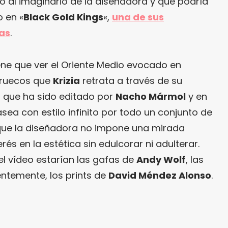
o al imaginario de la diseñadora y que podría
 en «
Black Gold Kings
«,
una de sus
as
.
ene que ver el Oriente Medio evocado en
rruecos que
Krizia
retrata a través de su
 que ha sido editado por
Nacho Mármol
y en
sea con estilo infinito por todo un conjunto de
 que la diseñadora no impone una mirada
rés en la estética sin edulcorar ni adulterar.
l vídeo estarían las gafas de
Andy Wolf
, las
entemente, los prints de
David Méndez Alonso
.