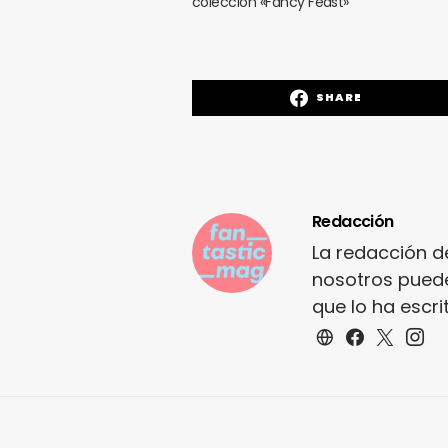
colección «Fancy Feast»
SHARE
Redacción
La redacción d
nosotros puede
que lo ha escr