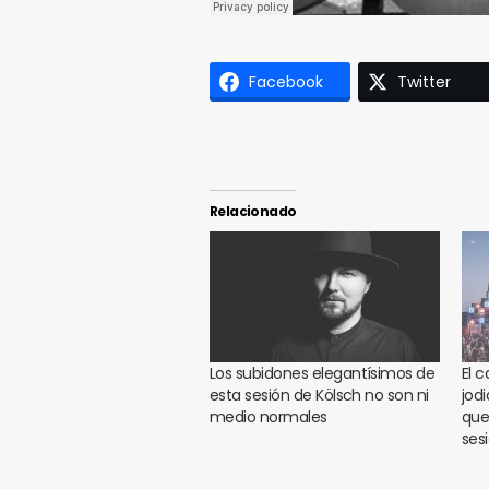
Facebook
Twitter
Relacionado
Los subidones elegantísimos de
El 
esta sesión de Kölsch no son ni
jod
medio normales
que
ses