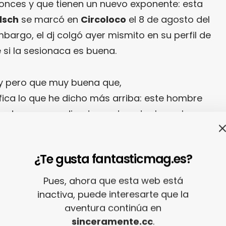
onces y que tienen un nuevo exponente: esta
lsch
se marcó en
Circoloco
el 8 de agosto del
argo, el dj colgó ayer mismito en su perfil de
 si la sesionaca es buena.
y pero que muy buena que,
ica lo que he dicho más arriba: este hombre
z de empezar directamente entre las nubes… y
a y media. Hace días que todo el mundo me
aquí. Pero, chiquis, lo siento: para mi, la
¿Te gusta fantasticmag.es?
asta que no he dado con esta sesión de
en
el Soundcloud de Köslch
]
Pues, ahora que esta web está
inactiva, puede interesarte que la
aventura continúa en
sinceramente.cc
.