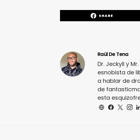
SHARE
Raül De Tena
Dr. Jeckyll y M
esnobista de li
a hablar de dro
de fantasticm
esta esquizofre