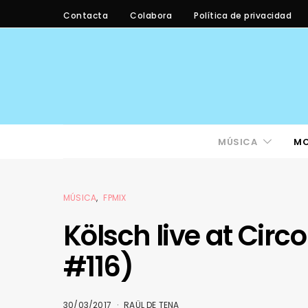
Contacta
Colabora
Política de privacidad
MÚSICA
M
MÚSICA
FPMIX
Kölsch live at Circ
#116)
30/03/2017
RAÜL DE TENA