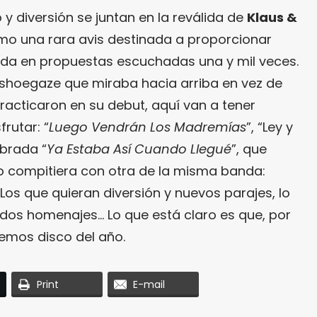
 y diversión se juntan en la reválida de
Klaus &
mo una rara avis destinada a proporcionar
ada en propuestas escuchadas una y mil veces.
 shoegaze que miraba hacia arriba en vez de
racticaron en su debut, aquí van a tener
rutar: “
Luego Vendrán Los Madremías
”, “Ley y
mbrada “
Ya Estaba Así Cuando Llegué
”, que
 no compitiera con otra de la misma banda:
. Los que quieran diversión y nuevos parajes, lo
dos homenajes… Lo que está claro es que, por
emos disco del año.
Print
E-mail