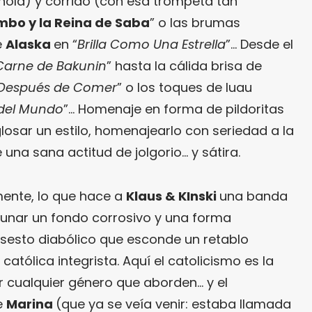
ñola) y corrido (con esa trompeta tan
mbo y la Reina de Saba
” o las brumas
e
Alaska
en “
Brilla Como Una Estrella
”… Desde el
Carne de Bakunin
” hasta la cálida brisa de
a Después de Comer
” o los toques de luau
n del Mundo
”… Homenaje en forma de pildoritas
losar un estilo, homenajearlo con seriedad a la
 una sana actitud de jolgorio… y sátira.
mente, lo que hace a
Klaus & KInski
una banda
aunar un fondo corrosivo y una forma
sesto diabólico que esconde un retablo
católica integrista. Aquí el catolicismo es la
r cualquier género que aborden… y el
e
Marina
(que ya se veía venir: estaba llamada