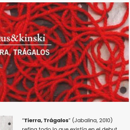
“
Tierra, Trágalos
” (Jabalina, 2010)
refina todo lo que existía en el debut