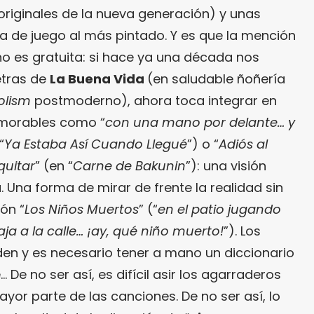
originales de la nueva generación) y unas
ra de juego al más pintado. Y es que la mención
o es gratuita: si hace ya una década nos
etras de
La Buena Vida
(en saludable ñoñería
olism
postmoderno), ahora toca integrar en
emorables como “
con una mano por delante… y
“
Ya Estaba Así Cuando Llegué
”) o “
Adiós al
quitar
” (en “
Carne de Bakunin
”): una visión
. Una forma de mirar de frente la realidad sin
ón “
Los Niños Muertos
” (“
en el patio jugando
ja a la calle… ¡ay, qué niño muerto!
”). Los
en y es necesario tener a mano un diccionario
 De no ser así, es difícil asir los agarraderos
yor parte de las canciones. De no ser así, lo