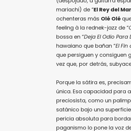
(despojado, a guitarra espa
mariachi) de “
El Rey del Ma
ochenteras más
Olé Olé
qu
feeling à la rednek-jazz de “
bossa en “
Deja El Odio Par
hawaiano que bañan “
El Fi
que persiguen y consiguen g
vez que, por detrás, subyace
Porque la sátira es, precisa
única. Esa capacidad para 
preciosista, como un palimp
satánico bajo una superficie 
pericia absoluta para borda
paganismo lo pone la voz d