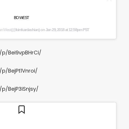
BO WEST
an West
(@kimkardashian) on
Jan 29, 2018 at 12:58pm PST
/p/Bei9vpBHrCi/
p/BejPt1Vnroi/
p/BejP3iSnjsy/