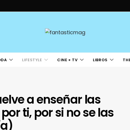
ODA
LIFESTYLE
CINE + TV
LIBROS
TH
elve a enseñar las
por ti, por si no se las
ía)