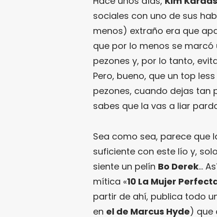
Hace unos días,
Kim Kardas
sociales con uno de sus habi
menos) extraño era que apa
que por lo menos se marcó u
pezones y, por lo tanto, evi
Pero, bueno, que un top less
pezones, cuando dejas tan p
sabes que la vas a liar parda
Sea como sea, parece que 
suficiente con este lío y, so
siente un pelín
Bo Derek
… As
mítica «
10 La Mujer Perfect
partir de ahí, publica todo 
en
el de Marcus Hyde
) que