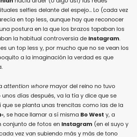
hian
hacía arder (o algo así) las redes
tuales selfies delante del espejo… Lo (cada vez
recía en top less, aunque hay que reconocer
na postura en la que los brazos tapaban los
taban la habitual controversia de
Instagram
.
 es un top less y, por mucho que no se vean los
oquito a la imaginación la verdad es que
.
la
attention whore
mayor del reino no tuvo
lo unos días después, va la tía y dice que se
í que se planta unas trencitas como las de la
a
«, se hace llamar a sí misma
Bo West
y, a
un conjunto de fotos en
Instagram
(en el suyo y
 cada vez van subiendo más y más de tono