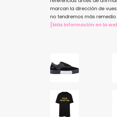
referencias antes de afirm
marcan la dirección de vuest
no tendremos más remedio 
[Más información en la web