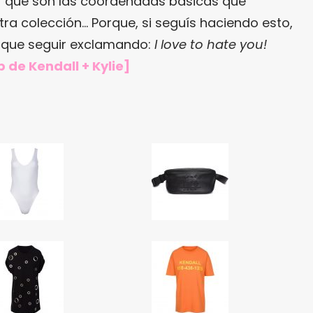
ar que son las coordenadas básicas que
ra colección… Porque, si seguís haciendo esto,
que seguir exclamando:
I love to hate you!
 de Kendall + Kylie]