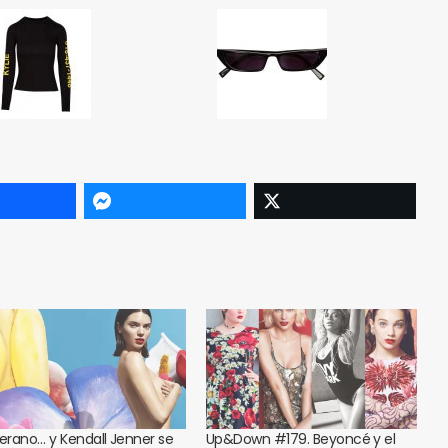
verano… y Kendall Jenner se
Up&Down #179. Beyoncé y el