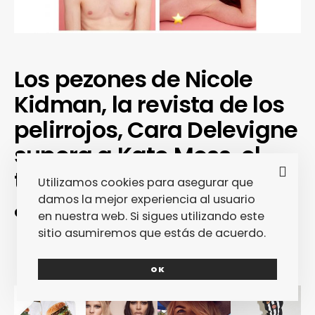
Los pezones de Nicole
Kidman, la revista de los
pelirrojos, Cara Delevigne
supera a Kate Moss, el
topless de Alexa Chung…
Utilizamos cookies para asegurar que
¿Ups o Downs?
damos la mejor experiencia al usuario
en nuestra web. Si sigues utilizando este
sitio asumiremos que estás de acuerdo.
OK