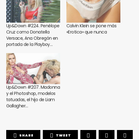
Up&Down #224. Penélope
Calvin Klein se pone más
Cruz como Donatella
«Erotica» que nunca
Versace, Ana Obregón en
portada de la Playboy…
Up&Down #207. Madonna
y el Photoshop, modelos
tatuadas, el hijo de Liam
Gallagher…
SHARE
TWEET