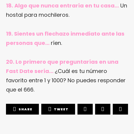
18. Algo que nunca entraría en tu casa…
Un
hostal para mochileros.
19. Sientes un flechazo inmediato ante las
personas que…
ríen.
20. Lo primero que preguntarías en una
Fast Date sería…
¿Cuál es tu número
favorito entre 1 y 1000? No puedes responder
que el 666.
SHARE
TWEET