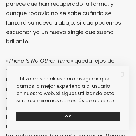
parece que han recuperado la forma, y
aunque todavía no se sabe cuándo se
lanzará su nuevo trabajo, sí que podemos
escuchar ya un nuevo single que suena
brillante.
«
There Is No Other Time
» queda lejos del
terrorismo nu-ravero de los inicios de los
Utilizamos cookies para asegurar que
Klaxons
… Y, oye, mucho mejor así. Pero
damos la mejor experiencia al usuario
mientras que los singles extraídos de
en nuestra web. Si sigues utilizando este
«
Surfing The Void
» sonaron forzados e
sitio asumiremos que estás de acuerdo.
incluso desganados, en esta ocasión el trío
británico ha conseguido sacarse de la
OK
manga un hit en potencia, pegadizo, fardón,
bailable y coreable a más no poder. Vamos,