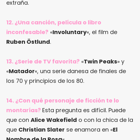
extraña.
12. ¿Una canción, película o libro
inconfesable?
«
Involuntary
«, el film de
Ruben Östlund
.
13. ¿Serie de TV favorita?
«
Twin Peaks
» y
«
Matador
«, una serie danesa de finales de
los 70 y principios de los 80.
14. ¿Con qué personaje de ficción te lo
montarías?
Esta pregunta es difícil. Puede
que con
Alice Wakefield
o con la chica de la
que
Christian Slater
se enamora en «
El
Nombre de la Rosa
«.