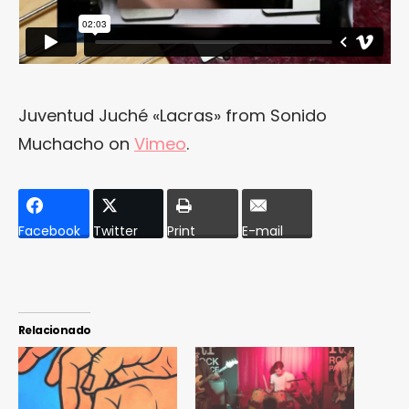
Juventud Juché «Lacras»
from
Sonido
Muchacho
on
Vimeo
.
Facebook
Twitter
Print
E-mail
Relacionado