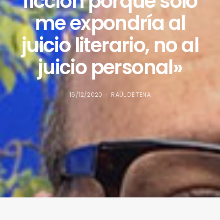
ficción porque solo
me expondría al
juicio literario, no al
juicio personal»
16/12/2020
RAÜL DE TENA