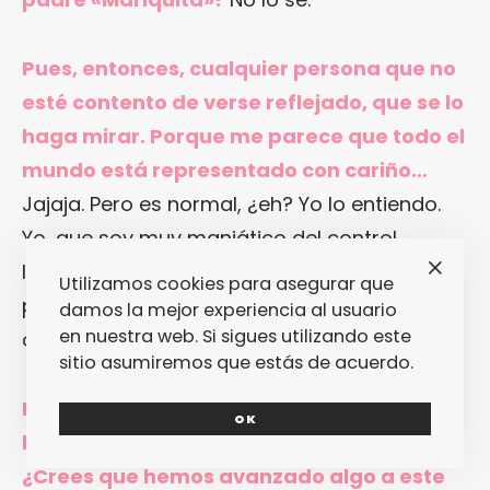
Pues, entonces, cualquier persona que no
esté contento de verse reflejado, que se lo
haga mirar. Porque me parece que todo el
mundo está representado con cariño…
Jajaja. Pero es normal, ¿eh? Yo lo entiendo.
Yo, que soy muy maniático del control,
llevaría regular saber que alguien de mi
Utilizamos cookies para asegurar que
pasado está escribiendo algo en lo que
damos la mejor experiencia al usuario
en nuestra web. Si sigues utilizando este
aparezco yo. Lo entiendo perfectamente.
sitio asumiremos que estás de acuerdo.
Pero, bueno, siguiendo… Cosas de las que
OK
habla “Mariquita”… Primero, bullying.
¿Crees que hemos avanzado algo a este