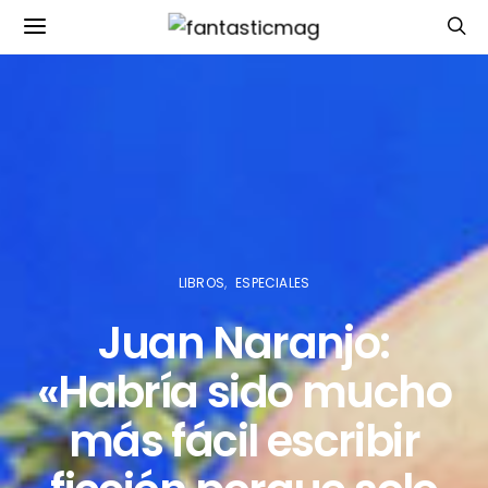
LIBROS
ESPECIALES
Juan Naranjo:
«Habría sido mucho
más fácil escribir