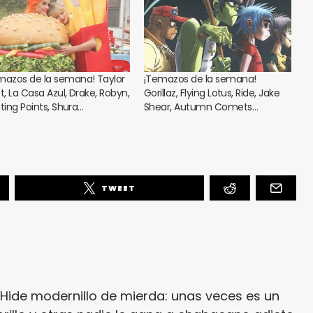
mazos de la semana! Taylor
¡Temazos de la semana!
t, La Casa Azul, Drake, Robyn,
Gorillaz, Flying Lotus, Ride, Jake
ating Points, Shura…
Shear, Autumn Comets…
TWEET
r. Hide modernillo de mierda: unas veces es un