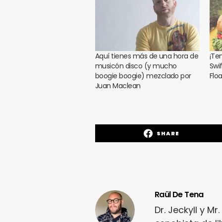
Aquí tienes más de una hora de
¡Te
musicón disco (y mucho
Swif
boogie boogie) mezclado por
Flo
Juan Maclean
SHARE
Raül De Tena
Dr. Jeckyll y M