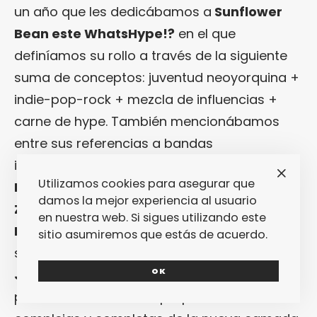
un año que les dedicábamos a
Sunflower
Bean
este WhatsHype!?
en el que
definíamos su rollo a través de la siguiente
suma de conceptos: juventud neoyorquina +
indie-pop-rock + mezcla de influencias +
carne de hype. También mencionábamos
entre sus referencias a bandas
imprescindibles como
Beach
Utilizamos cookies para asegurar que
Fossils
,
Nirvana
,
Foo Fighters
,
Led
damos la mejor experiencia al usuario
Zeppelin
,
The Velvet Underground
,
Pink
en nuestra web. Si sigues utilizando este
Floyd
o
T. Rex
. Mantenemos lo dicho y
sitio asumiremos que estás de acuerdo.
subimos las apuestas: lo de
Jacob Faber
,
OK
Julia Cumming
y
Nick Kivlen
nos sigue
pareciendo una de las propuestas más