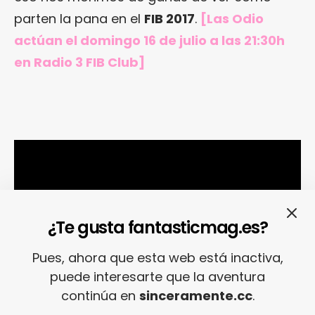
parten la pana en el
FIB 2017
.
[Las Odio
actúan el domingo 16 de julio a las 21:30h
en Radio 3 FIB Club]
¿Te gusta fantasticmag.es?
Pues, ahora que esta web está inactiva,
puede interesarte que la aventura
continúa en
sinceramente.cc
.