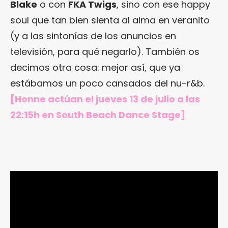
Blake
o con
FKA Twigs
, sino con ese happy
soul que tan bien sienta al alma en veranito
(y a las sintonías de los anuncios en
televisión, para qué negarlo). También os
decimos otra cosa: mejor así, que ya
estábamos un poco cansados del nu-r&b.
[Honne actúan el jueves 13 de julio a las
22:15h en South Beach Dance Stage]