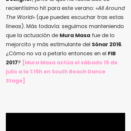
recientísimo hit para este verano: «
All Around
The World
» (que puedes escuchar tras estas
líneas). Más todavía: seguimos manteniendo
que la actuación de
Mura Masa
fue de lo
mejorcito y más estimulante del
Sónar 2016
.
¿Cómo no va a petarlo entonces en el
FIB
2017
?
[Mura Masa actúa el sábado 15 de
julio a la 1:15h en South Beach Dance
Stage]