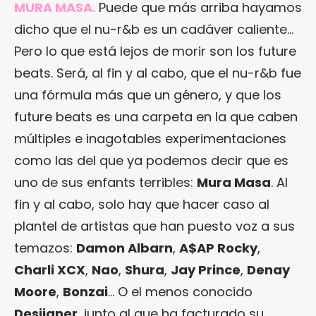
MURA MASA.
Puede que más arriba hayamos
dicho que el nu-r&b es un cadáver caliente…
Pero lo que está lejos de morir son los future
beats. Será, al fin y al cabo, que el nu-r&b fue
una fórmula más que un género, y que los
future beats es una carpeta en la que caben
múltiples e inagotables experimentaciones
como las del que ya podemos decir que es
uno de sus enfants terribles:
Mura Masa
. Al
fin y al cabo, solo hay que hacer caso al
plantel de artistas que han puesto voz a sus
temazos:
Damon Albarn
,
A$AP Rocky
,
Charli XCX
,
Nao
,
Shura
,
Jay Prince
,
Denay
Moore
,
Bonzai
… O el menos conocido
Desiigner
, junto al que ha facturado su