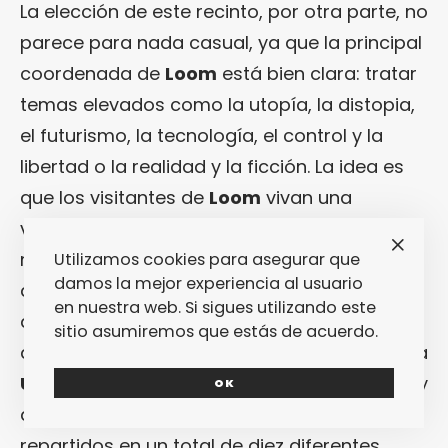
La elección de este recinto, por otra parte, no
parece para nada casual, ya que la principal
coordenada de
Loom
está bien clara: tratar
temas elevados como la utopía, la distopia,
el futurismo, la tecnología, el control y la
libertad o la realidad y la ficción. La idea es
que los visitantes de
Loom
vivan una
verdadera experiencia inmersiva en un
mundo de ficción en el que las líneas entre
Utilizamos cookies para asegurar que
damos la mejor experiencia al usuario
diferentes disciplinas artísticas queden
en nuestra web. Si sigues utilizando este
difuminadas. ¿Y qué disciplinas artísticas va
sitio asumiremos que estás de acuerdo.
a encontrar cualquiera que se acerque hasta
Utopia126
? Principalmente, artes escénicas y
OK
actos musicales en el directo, todos
repartidos en un total de diez diferentes