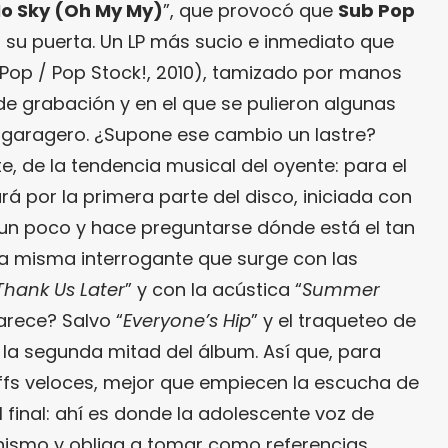
No Sky (Oh My My)
”, que provocó que
Sub Pop
su puerta. Un LP más sucio e inmediato que
 Pop / Pop Stock!, 2010), tamizado por manos
de grabación y en el que se pulieron algunas
do garagero. ¿Supone ese cambio un lastre?
, de la tendencia musical del oyente: para el
á por la primera parte del disco, iniciada con
 un poco y hace preguntarse dónde está el tan
La misma interrogante que surge con las
Thank Us Later
” y con la acústica “
Summer
arece? Salvo “
Everyone’s Hip
” y el traqueteo de
n la segunda mitad del álbum. Así que, para
iffs veloces, mejor que empiecen la escucha de
el final: ahí es donde la adolescente voz de
ismo y obliga a tomar como referencias