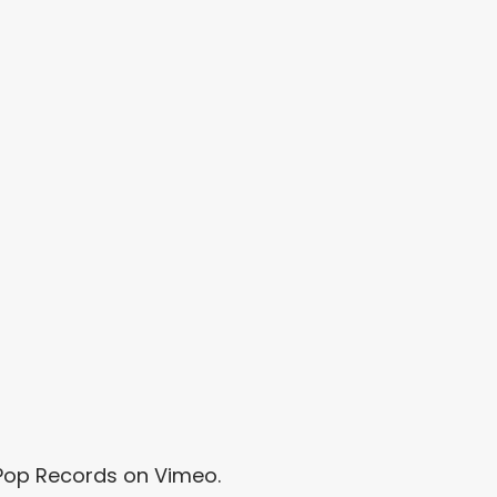
Pop Records
on
Vimeo
.