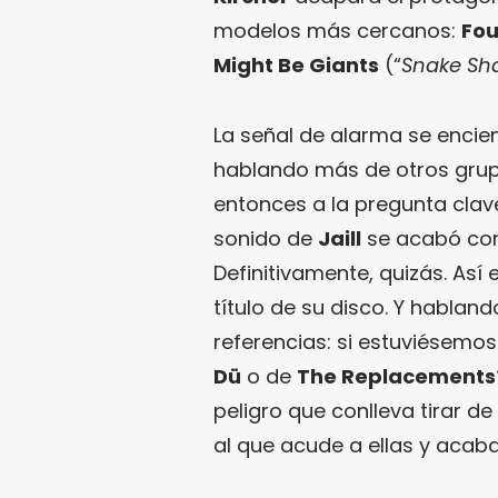
modelos más cercanos:
Fou
Might Be Giants
(“
Snake Sh
La señal de alarma se encie
hablando más de otros grup
entonces a la pregunta clave
sonido de
Jaill
se acabó con
Definitivamente, quizás. As
título de su disco. Y habland
referencias: si estuviésemos
Dü
o de
The Replacements
peligro que conlleva tirar de
al que acude a ellas y acaban