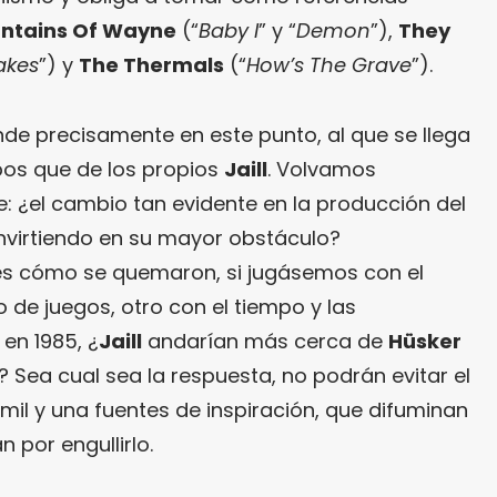
ntains Of Wayne
(“
Baby I
” y “
Demon
”),
They
akes
”) y
The Thermals
(“
How’s The Grave
”).
nde precisamente en este punto, al que se llega
os que de los propios
Jaill
. Volvamos
: ¿el cambio tan evidente en la producción del
virtiendo en su mayor obstáculo?
í es cómo se quemaron, si jugásemos con el
o de juegos, otro con el tiempo y las
 en 1985, ¿
Jaill
andarían más cerca de
Hüsker
? Sea cual sea la respuesta, no podrán evitar el
 mil y una fuentes de inspiración, que difuminan
 por engullirlo.