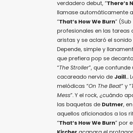
verdadero debut, “
There’s 
llamase automáticamente a 
“
That’s How We Burn
” (Sub
profesionales en las tareas 
aristas y se aclaró el soni
Depende, simple y llanamente
que prefiera pop se decantar
“
The Stroller
”, que confunde
cacareado nervio de
Jaill
… 
melódicas “
On The Beat
” y “
Mess
”. Y el rock, ¿cuándo ap
las baquetas de
Dutmer
, e
aquellos aficionados a los r
“
That’s How We Burn
” por 
Kircher
acapara el protagon