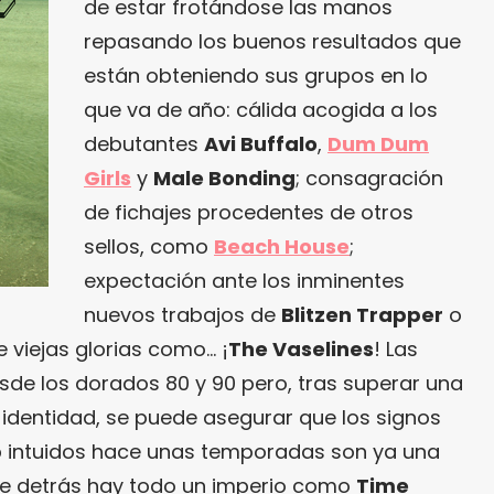
de estar frotándose las manos
repasando los buenos resultados que
están obteniendo sus grupos en lo
que va de año: cálida acogida a los
debutantes
Avi Buffalo
,
Dum Dum
Girls
y
Male Bonding
; consagración
de fichajes procedentes de otros
sellos, como
Beach House
;
expectación ante los inminentes
nuevos trabajos de
Blitzen Trapper
o
de viejas glorias como… ¡
The Vaselines
! Las
e los dorados 80 y 90 pero, tras superar una
 identidad, se puede asegurar que los signos
p
intuidos hace unas temporadas son ya una
 que detrás hay todo un imperio como
Time