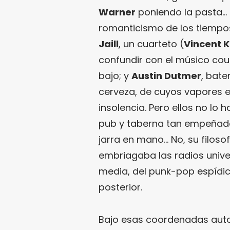
Warner
poniendo la pasta… 
romanticismo de los tiemp
Jaill
, un cuarteto (
Vincent K
confundir con el músico co
bajo; y
Austin Dutmer
, bate
cerveza, de cuyos vapores e
insolencia. Pero ellos no lo
pub y taberna tan empeñad
jarra en mano… No, su filoso
embriagaba las radios univ
media, del punk-pop espídico
posterior.
Bajo esas coordenadas autop