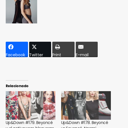
Facebook
Twitter
Print
E-mail
Relacionado
Up&Down #179. Beyoncé
Up&Down #178. Beyoncé