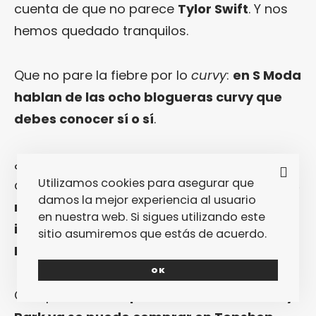
cuenta de que no parece
Tylor Swift
. Y nos
hemos quedado tranquilos.
Que no pare la fiebre por lo
curvy
:
en S Moda
hablan de las ocho blogueras curvy que
debes conocer sí o sí
.
¿Creías que lo del
activewear
se estaba
Utilizamos cookies para asegurar que
agotando? Ni hablar.
Por aquí hablan de las
damos la mejor experiencia al usuario
marcas que van a petarlo
en nuestra web. Si sigues utilizando este
inminentemente
… Y, evidentemente,
Ivy
sitio asumiremos que estás de acuerdo.
Park
de
Beyoncé
está entre ellas.
OK
Que, por cierto,
la primera colección de Ivy