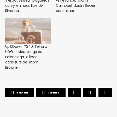
y el activewear, blogueras
vs Feyoncé, Naomi
curvy, el maquillaje de
Campbell, Justin Bieber
Rihanna…
con rastas…
Up&Down #340. Telfar x
UGG, el videojuego de
Balenciaga, la línea
athleisure de Thom
Browne…
SHARE
TWEET