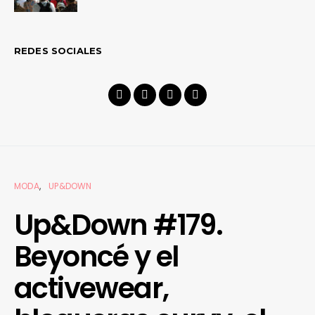
REDES SOCIALES
MODA
UP&DOWN
Up&Down #179.
Beyoncé y el
activewear,