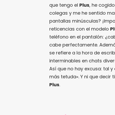
que tengo el
Plus
, he cogid
colegas y me he sentido mal
pantallas minúsculas? ¡Imp
reticencias con el modelo
P
teléfono en el pantalón: ¿ca
cabe perfectamente. Además
se refiere a la hora de escr
interminables en chats diver
Así que no hay excusa: tal y
más tetuda». Y ni que decir t
Plus
.