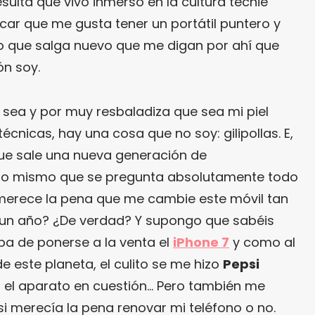
sulta que vivo inmerso en la cultura techie
ficar que me gusta tener un portátil puntero y
lo que salga nuevo que me digan por ahí que
ón soy.
 sea y por muy resbaladiza que sea mi piel
écnicas, hay una cosa que no soy: gilipollas. E,
que sale una nueva generación de
 lo mismo que se pregunta absolutamente todo
merece la pena que me cambie este móvil tan
 un año? ¿De verdad? Y supongo que sabéis
ba de ponerse a la venta el
iPhone 7
y como al
de este planeta, el culito se me hizo
Pepsi
 el aparato en cuestión… Pero también me
 merecía la pena renovar mi teléfono o no.